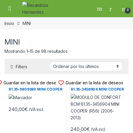
Skip to navigation
Skip to content
Open
0
Inicio
MINI
MINI
Ordenado por los últimos
Mostrando 1–15 de 98 resultados
Filters
MODULO CONFORT BCM
MODULO CONFORT BCM
Guardar en la lista de deseos
Guardar en la lista de deseos
MODULO DE CONFORT BCM
MODULO DE CONFORT BCM
61.35-9809380 MINI COOPER
61.35-3456904 MINI COOPER
(R60) (2010-2025))
(R56) (2006-2013)
240,00
€
IVA incl.
240,00
€
IVA incl.