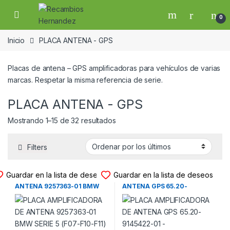
Skip to navigation
Skip to content
Open
0
Inicio
PLACA ANTENA - GPS
Placas de antena – GPS amplificadoras para vehículos de varias
marcas. Respetar la misma referencia de serie.
PLACA ANTENA - GPS
Ordenado por los últimos
Mostrando 1–15 de 32 resultados
Filters
PLACA ANTENA - GPS
PLACA ANTENA - GPS
Guardar en la lista de deseos
Guardar en la lista de deseos
PLACA AMPLIFICADORA DE
PLACA AMPLIFICADORA DE
ANTENA 9257363-01 BMW
ANTENA GPS 65.20-
SERIE 5 (F07-F10-F11) – BMW
9145422-01 – CONTINENTAL
SERIE 7 (F01-F02) (2009-
A2C53246031 BMW SERIE 7
2017)
(E65-E66)