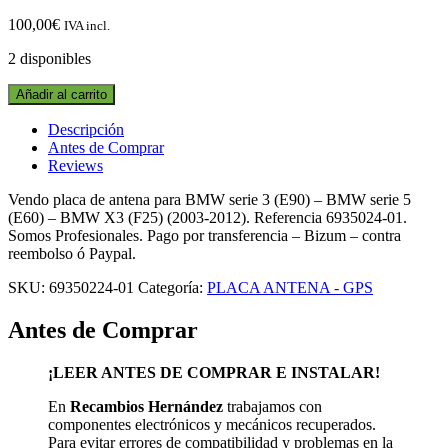
100,00
€
IVA incl.
2 disponibles
PLACA
Añadir al carrito
DE
ANTENA
Descripción
6935024-
Antes de Comprar
01
Reviews
BMW
SERIE
Vendo placa de antena para BMW serie 3 (E90) – BMW serie 5
3
(E60) – BMW X3 (F25) (2003-2012). Referencia 6935024-01.
(E90)
Somos Profesionales. Pago por transferencia – Bizum – contra
-
reembolso ó Paypal.
BMW
SKU:
69350224-01
Categoría:
PLACA ANTENA - GPS
SERIE
5
Antes de Comprar
(E60)
-
BMW
¡LEER ANTES DE COMPRAR E INSTALAR!
X3
(F25)
En
Recambios Hernández
trabajamos con
(2003-
componentes electrónicos y mecánicos recuperados.
2012)
Para evitar errores de compatibilidad y problemas en la