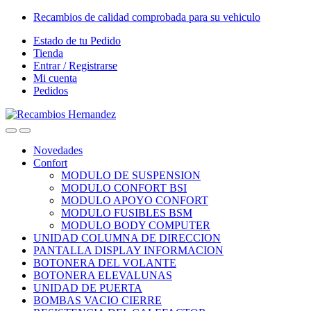
Skip
Skip
Recambios de calidad comprobada para su vehiculo
to
to
Estado de tu Pedido
navigation
content
Tienda
Entrar / Registrarse
Mi cuenta
Pedidos
Open
Close
Novedades
Confort
MODULO DE SUSPENSION
MODULO CONFORT BSI
MODULO APOYO CONFORT
MODULO FUSIBLES BSM
MODULO BODY COMPUTER
UNIDAD COLUMNA DE DIRECCION
PANTALLA DISPLAY INFORMACION
BOTONERA DEL VOLANTE
BOTONERA ELEVALUNAS
UNIDAD DE PUERTA
BOMBAS VACIO CIERRE