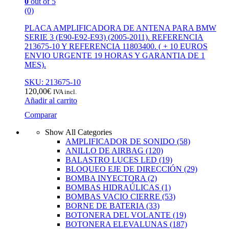
0
out of 5
(0)
PLACA AMPLIFICADORA DE ANTENA PARA BMW
SERIE 3 (E90-E92-E93) (2005-2011). REFERENCIA
213675-10 Y REFERENCIA 11803400. ( + 10 EUROS
ENVIO URGENTE 19 HORAS Y GARANTIA DE 1
MES).
SKU: 213675-10
120,00
€
IVA incl.
Añadir al carrito
Comparar
Show All Categories
AMPLIFICADOR DE SONIDO
(58)
ANILLO DE AIRBAG
(120)
BALASTRO LUCES LED
(19)
BLOQUEO EJE DE DIRECCIÓN
(29)
BOMBA INYECTORA
(2)
BOMBAS HIDRAÚLICAS
(1)
BOMBAS VACIO CIERRE
(53)
BORNE DE BATERIA
(33)
BOTONERA DEL VOLANTE
(19)
BOTONERA ELEVALUNAS
(187)