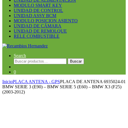
UNIDAD DE ALIMENTACION
MODULO SMART KEY
UNIDAD DE CONTROL
UNIDAD ASSY BCM
MODULO POSICION ASIENTO
UNIDAD DE CÁMARA
UNIDAD DE REMOLQUE
RELE COMBUSTIBLE
Search
Buscar
Buscar
por:
0
Inicio
PLACA ANTENA - GPS
PLACA DE ANTENA 6935024-01
BMW SERIE 3 (E90) – BMW SERIE 5 (E60) – BMW X3 (F25)
(2003-2012)
Guardar en la lista de deseos