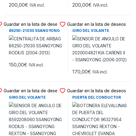
200,00
€
200,00
€
IVA incl.
IVA incl.
CENTRALITA DE AIRBAG
SENSOR ANGULO GIRO
Guardar en la lista de deseos
Guardar en la lista de deseos
CENTRALITA DE AIRBAG
SENSOR DE ANGULO DE
86250-21030 SSANGYONG
GIRO DEL VOLANTE
RODIUS (2004-2013)
2020004821 KIA CARENS II –
SSANGYONG (2006-2012)
150,00
€
IVA incl.
170,00
€
IVA incl.
SENSOR ANGULO GIRO
BOTONERA ELEVALUNAS
Guardar en la lista de deseos
Guardar en la lista de deseos
SENSOR DE ANGULO DE
BOTONERA ELEVALUNAS DE
GIRO DEL VOLANTE
PUERTA DEL CONDUCTOR
8592208060 SSANGYONG
96327954 SSANGYONG
RODIUS – SSANGYONG
REXTON – CHEVROLET
REXTON – SSANGYONG
EVANDA (2006-2012)
KYRON (2004-2013)