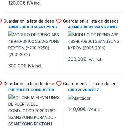
120,00
€
IVA incl.
MODULO FRENO ABS
MODULO FRENO ABS
Guardar en la lista de deseos
Guardar en la lista de deseos
MODULO DE FRENO ABS
MODULO DE FRENO ABS
48940-08100 SSANGYONG
48940-09001 SSANGYONG
REXTON (Y200-Y250)
KYRON (2005-2014)
(2001-2012)
300,00
€
IVA incl.
300,00
€
IVA incl.
BOTONERA ELEVALUNAS
SENSOR ANGULO GIRO
Guardar en la lista de deseos
Guardar en la lista de deseos
BOTONERA ELEVALUNAS DE
SENSOR DE ANGULO DE
PUERTA DEL CONDUCTOR
GIRO 202008827
202007152 SSANGYONG
SSANGYONG KORANDO
KORANDO – SSANGYONG
(2010-2016)
REXTON II (2011-2017)
140,00
€
IVA incl.