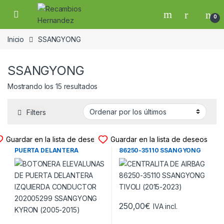
Skip to navigation
Skip to content
Open
0
Inicio
SSANGYONG
SSANGYONG
Ordenado por los últimos
Mostrando los 15 resultados
Filters
BOTONERA ELEVALUNAS
CENTRALITA DE AIRBAG
Guardar en la lista de deseos
Guardar en la lista de deseos
BOTONERA ELEVALUNAS DE
CENTRALITA DE AIRBAG
PUERTA DELANTERA
86250-35110 SSANGYONG
IZQUIERDA CONDUCTOR
TIVOLI (2015-2023)
202005299 SSANGYONG
KYRON (2005-2015)
250,00
€
IVA incl.