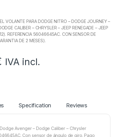
DEL VOLANTE PARA DODGE NITRO – DODGE JOURNEY –
ODGE CALIBER – CHRYSLER – JEEP RENEGADE – JEEP
2). REFERENCIA 56046645AC. CON SENSOR DE
GARANTIA DE 2 MESES).
€
IVA incl.
es
Specification
Reviews
– Dodge Avenger – Dodge Caliber – Chrysler
046645AC. Con sensor de ángulo de giro. Pago