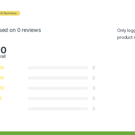
AI Summary
sed on 0 reviews
Only log
product 
.0
rall
0
0
0
0
0