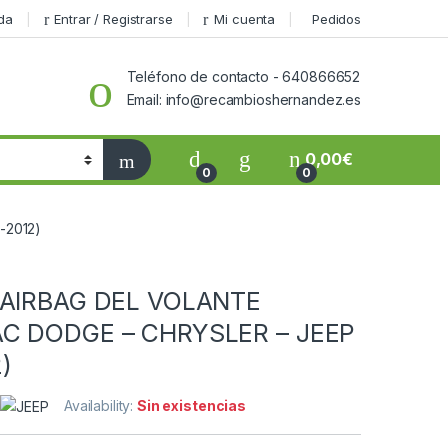
da
Entrar / Registrarse
Mi cuenta
Pedidos
Teléfono de contacto - 640866652
Email: info@recambioshernandez.es
0,00
€
0
0
-2012)
 AIRBAG DEL VOLANTE
C DODGE – CHRYSLER – JEEP
)
Availability:
Sin existencias