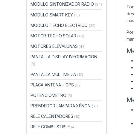
MODULO SINTONIZADOR RADIO
(34)
Tod
des
MODULO SMART KEY
(15)
más
MODULO TECHO ELECTRICO
(35)
Por
MOTOR TECHO SOLAR
(40)
man
MOTORES ELEVALUNAS
(42)
Mé
PANTALLA DISPLAY INFORMACION
(8)
PANTALLA MULTIMEDIA
(12)
PLACA ANTENA – GPS
(32)
POTENCIOMETRO
(5)
Mé
PRENDEDOR LAMPARA XÉNON
(10)
RELE CALENTADORES
(10)
RELE COMBUSTIBLE
(4)