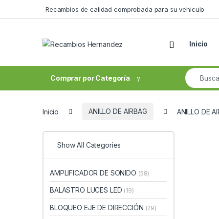
Skip to navigation
Skip to content
Recambios de calidad comprobada para su vehiculo
Open
Inicio
Search fo
Comprar por Categoría
Inicio
ANILLO DE AIRBAG
ANILLO DE A
Show All Categories
AMPLIFICADOR DE SONIDO
(58)
BALASTRO LUCES LED
(19)
BLOQUEO EJE DE DIRECCIÓN
(29)