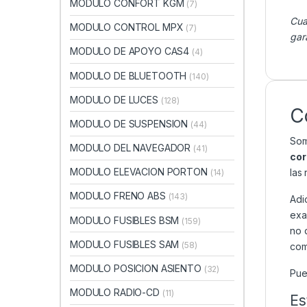
MODULO CONFORT KGM
(7)
Cua
MODULO CONTROL MPX
(7)
gar
MODULO DE APOYO CAS4
(4)
MODULO DE BLUETOOTH
(140)
MODULO DE LUCES
(128)
C
MODULO DE SUSPENSION
(44)
Som
MODULO DEL NAVEGADOR
(41)
cor
MODULO ELEVACION PORTON
las
(14)
MODULO FRENO ABS
(143)
Adi
exa
MODULO FUSIBLES BSM
(159)
no 
MODULO FUSIBLES SAM
(58)
com
MODULO POSICION ASIENTO
(32)
Pue
MODULO RADIO-CD
(11)
Es