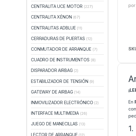
por
CENTRALITA UCE MOTOR
(227)
CENTRALITA XÉNON
(67)
CENTRALITAS ADBLUE
(11)
CERRADURAS DE PUERTAS
(12)
SK
CONMUTADOR DE ARRANQUE
(7)
CUADRO DE INSTRUMENTOS
(8)
DISPARADOR AIRBAG
(2)
A
ESTABILIZADOR DE TENSIÓN
(9)
¡L
GATEWAY DE AIRBAG
(14)
En
INMOVILIZADOR ELECTRÓNICO
(2)
com
INTERFACE MULTIMEDIA
(26)
ped
JUEGO DE MANECILLAS
(13)
1.
LECTOR DE ARRANQUE
(12)