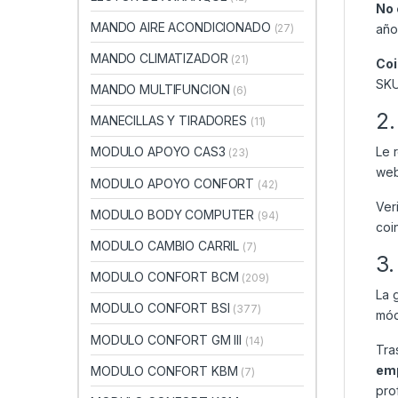
No 
MANDO AIRE ACONDICIONADO
(27)
año
MANDO CLIMATIZADOR
(21)
Coi
SKU
MANDO MULTIFUNCION
(6)
2.
MANECILLAS Y TIRADORES
(11)
Le 
MODULO APOYO CAS3
(23)
web
MODULO APOYO CONFORT
(42)
Ver
MODULO BODY COMPUTER
(94)
coi
MODULO CAMBIO CARRIL
(7)
3.
MODULO CONFORT BCM
(209)
La 
MODULO CONFORT BSI
(377)
mód
MODULO CONFORT GM III
(14)
Tra
emp
MODULO CONFORT KBM
(7)
pro