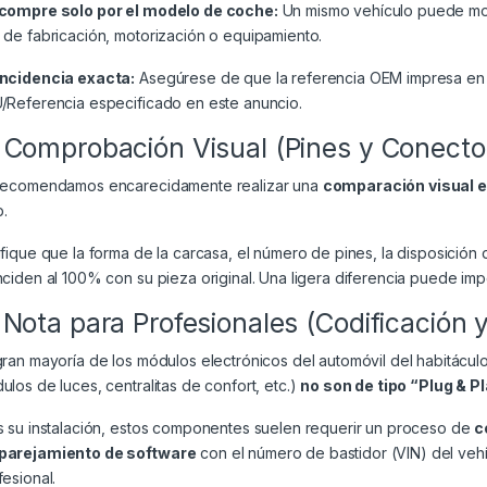
compre solo por el modelo de coche:
Un mismo vehículo puede mont
 de fabricación, motorización o equipamiento.
ncidencia exacta:
Asegúrese de que la referencia OEM impresa en 
/Referencia especificado en este anuncio.
 Comprobación Visual (Pines y Conecto
recomendamos encarecidamente realizar una
comparación visual 
.
ifique que la forma de la carcasa, el número de pines, la disposición 
nciden al 100% con su pieza original. Una ligera diferencia puede impe
 Nota para Profesionales (Codificación 
gran mayoría de los módulos electrónicos del automóvil del habitácul
ulos de luces, centralitas de confort, etc.)
no son de tipo “Plug & P
s su instalación, estos componentes suelen requerir un proceso de
c
arejamiento de software
con el número de bastidor (VIN) del veh
fesional.