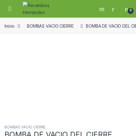
Skip to navigation
Skip to content
Open
0
Inicio
BOMBAS VACIO CIERRE
BOMBA DE VACIO DEL CI
Guardar en la lista de deseos
BOMBAS VACIO CIERRE
BOMBA DE VACIO DEL CIERRE