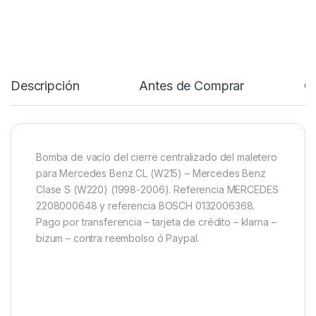
Descripción
Antes de Comprar
C
Bomba de vacío del cierre centralizado del maletero
para Mercedes Benz CL (W215) – Mercedes Benz
Clase S (W220) (1998-2006). Referencia MERCEDES
2208000648 y referencia BOSCH 0132006368.
Pago por transferencia – tarjeta de crédito – klarna –
bizum – contra reembolso ó Paypal.