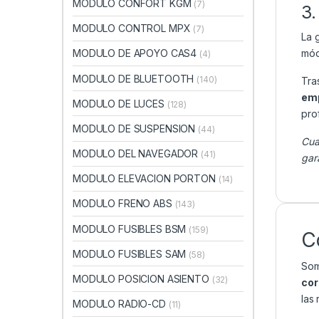
MODULO CONFORT KGM
(7)
3.
MODULO CONTROL MPX
(7)
La 
mód
MODULO DE APOYO CAS4
(4)
MODULO DE BLUETOOTH
(140)
Tra
emp
MODULO DE LUCES
(128)
pro
MODULO DE SUSPENSION
(44)
Cua
MODULO DEL NAVEGADOR
(41)
gar
MODULO ELEVACION PORTON
(14)
MODULO FRENO ABS
(143)
MODULO FUSIBLES BSM
(159)
C
MODULO FUSIBLES SAM
(58)
Som
MODULO POSICION ASIENTO
(32)
cor
las
MODULO RADIO-CD
(11)