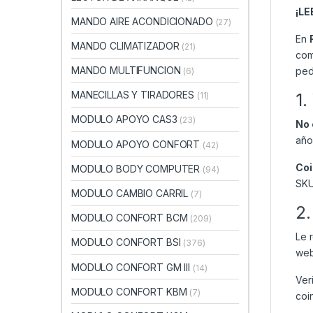
¡L
MANDO AIRE ACONDICIONADO
(27)
En
MANDO CLIMATIZADOR
(21)
com
MANDO MULTIFUNCION
ped
(6)
MANECILLAS Y TIRADORES
1.
(11)
MODULO APOYO CAS3
(23)
No 
año
MODULO APOYO CONFORT
(42)
Coi
MODULO BODY COMPUTER
(94)
SKU
MODULO CAMBIO CARRIL
(7)
2.
MODULO CONFORT BCM
(209)
Le 
MODULO CONFORT BSI
(376)
web
MODULO CONFORT GM III
(14)
Ver
MODULO CONFORT KBM
(7)
coi