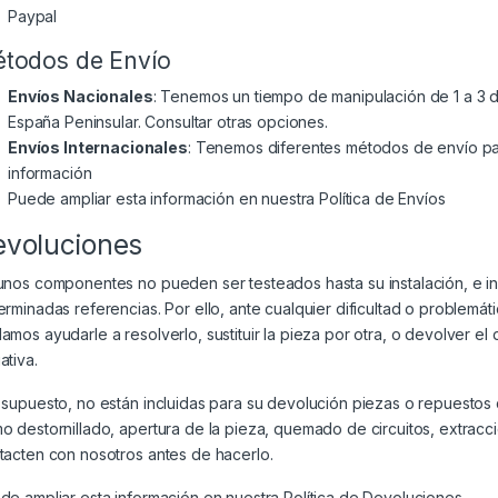
Paypal
todos de Envío
Envíos Nacionales
: Tenemos un tiempo de manipulación de 1 a 3 dí
España Peninsular. Consultar otras opciones.
Envíos Internacionales
: Tenemos diferentes métodos de envío par
información
Puede ampliar esta información en nuestra
Política de Envíos
evoluciones
unos componentes no pueden ser testeados hasta su instalación, e i
erminadas referencias. Por ello, ante cualquier dificultad o problem
amos ayudarle a resolverlo, sustituir la pieza por otra, o devolver el
ativa.
 supuesto, no están incluidas para su devolución piezas o repuesto
o destornillado, apertura de la pieza, quemado de circuitos, extracc
tacten con nosotros antes de hacerlo.
de ampliar esta información en nuestra
Política de Devoluciones