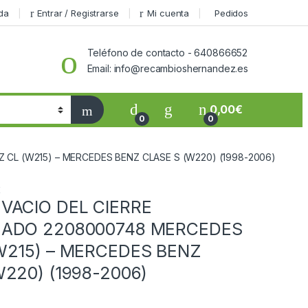
da
Entrar / Registrarse
Mi cuenta
Pedidos
Teléfono de contacto - 640866652
Email: info@recambioshernandez.es
0,00
€
0
0
CL (W215) – MERCEDES BENZ CLASE S (W220) (1998-2006)
E
VACIO DEL CIERRE
ZADO 2208000748 MERCEDES
W215) – MERCEDES BENZ
220) (1998-2006)