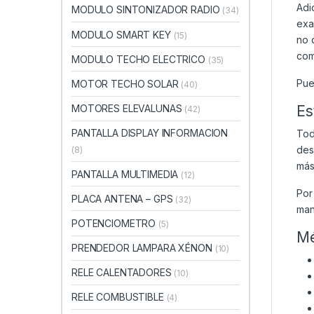
Adi
MODULO SINTONIZADOR RADIO
(34)
exa
MODULO SMART KEY
(15)
no 
com
MODULO TECHO ELECTRICO
(35)
Pue
MOTOR TECHO SOLAR
(40)
Es
MOTORES ELEVALUNAS
(42)
PANTALLA DISPLAY INFORMACION
Tod
des
(8)
más
PANTALLA MULTIMEDIA
(12)
Por
PLACA ANTENA – GPS
(32)
man
POTENCIOMETRO
(5)
Mé
PRENDEDOR LAMPARA XÉNON
(10)
RELE CALENTADORES
(10)
RELE COMBUSTIBLE
(4)