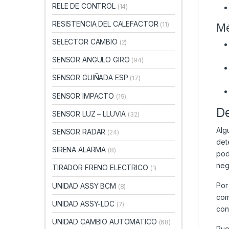
RELE DE CONTROL
(14)
RESISTENCIA DEL CALEFACTOR
(11)
Mé
SELECTOR CAMBIO
(2)
SENSOR ANGULO GIRO
(94)
SENSOR GUIÑADA ESP
(17)
SENSOR IMPACTO
(19)
D
SENSOR LUZ – LLUVIA
(32)
Alg
SENSOR RADAR
(24)
det
SIRENA ALARMA
(8)
pod
neg
TIRADOR FRENO ELECTRICO
(1)
Por
UNIDAD ASSY BCM
(8)
com
UNIDAD ASSY-LDC
(7)
con
UNIDAD CAMBIO AUTOMATICO
(68)
Pue