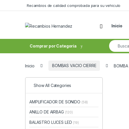
Skip to navigation
Skip to content
Recambios de calidad comprobada para su vehiculo
Open
Inicio
Search fo
Comprar por Categoría
Inicio
BOMBAS VACIO CIERRE
BOMBA 
Show All Categories
AMPLIFICADOR DE SONIDO
(58)
ANILLO DE AIRBAG
(120)
BALASTRO LUCES LED
(19)