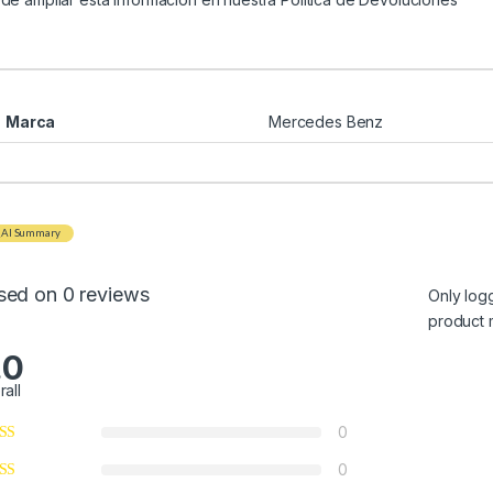
Marca
Mercedes Benz
AI Summary
sed on 0 reviews
Only log
product 
.0
rall
0
0