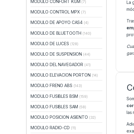
MODULO CONFORT KGM
(7)
La 
mód
MODULO CONTROL MPX
(7)
Tra
MODULO DE APOYO CAS4
(4)
emp
MODULO DE BLUETOOTH
(140)
pro
MODULO DE LUCES
(128)
Cua
gar
MODULO DE SUSPENSION
(44)
MODULO DEL NAVEGADOR
(41)
MODULO ELEVACION PORTON
(14)
C
MODULO FRENO ABS
(143)
MODULO FUSIBLES BSM
(159)
Som
cor
MODULO FUSIBLES SAM
(58)
las
MODULO POSICION ASIENTO
(32)
Adi
MODULO RADIO-CD
(11)
exa