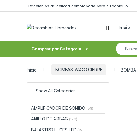
Skip to navigation
Skip to content
Recambios de calidad comprobada para su vehiculo
Open
Inicio
Search fo
Comprar por Categoría
Inicio
BOMBAS VACIO CIERRE
BOMBA D
Show All Categories
AMPLIFICADOR DE SONIDO
(58)
ANILLO DE AIRBAG
(120)
BALASTRO LUCES LED
(19)