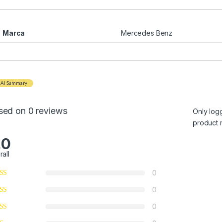
Marca
Mercedes Benz
AI Summary
sed on 0 reviews
Only log
product 
.0
rall
0
0
0