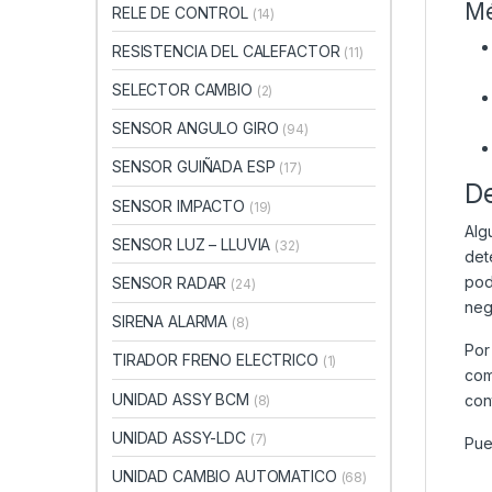
Mé
RELE DE CONTROL
(14)
RESISTENCIA DEL CALEFACTOR
(11)
SELECTOR CAMBIO
(2)
SENSOR ANGULO GIRO
(94)
SENSOR GUIÑADA ESP
(17)
D
SENSOR IMPACTO
(19)
Alg
SENSOR LUZ – LLUVIA
(32)
det
pod
SENSOR RADAR
(24)
neg
SIRENA ALARMA
(8)
Por
TIRADOR FRENO ELECTRICO
(1)
com
UNIDAD ASSY BCM
con
(8)
UNIDAD ASSY-LDC
(7)
Pue
UNIDAD CAMBIO AUTOMATICO
(68)