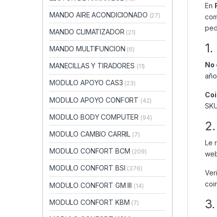
En
MANDO AIRE ACONDICIONADO
(27)
com
ped
MANDO CLIMATIZADOR
(21)
1.
MANDO MULTIFUNCION
(6)
No 
MANECILLAS Y TIRADORES
(11)
año
MODULO APOYO CAS3
(23)
Coi
MODULO APOYO CONFORT
(42)
SKU
MODULO BODY COMPUTER
(94)
2.
MODULO CAMBIO CARRIL
(7)
Le 
MODULO CONFORT BCM
(209)
web
MODULO CONFORT BSI
(376)
Ver
coi
MODULO CONFORT GM III
(14)
3.
MODULO CONFORT KBM
(7)