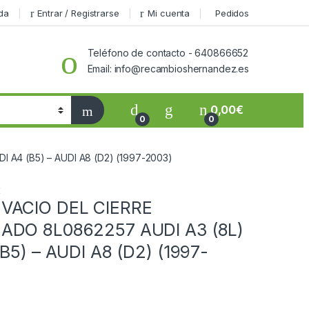
da
Entrar / Registrarse
Mi cuenta
Pedidos
Teléfono de contacto - 640866652
Email: info@recambioshernandez.es
0,00
€
0
0
 A4 (B5) – AUDI A8 (D2) (1997-2003)
E
VACIO DEL CIERRE
ADO 8L0862257 AUDI A3 (8L)
B5) – AUDI A8 (D2) (1997-