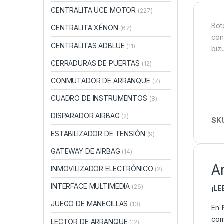
CENTRALITA UCE MOTOR
(227)
Bot
CENTRALITA XÉNON
(67)
con
CENTRALITAS ADBLUE
(11)
biz
CERRADURAS DE PUERTAS
(12)
CONMUTADOR DE ARRANQUE
(7)
CUADRO DE INSTRUMENTOS
(8)
DISPARADOR AIRBAG
(2)
SK
ESTABILIZADOR DE TENSIÓN
(9)
GATEWAY DE AIRBAG
(14)
A
INMOVILIZADOR ELECTRÓNICO
(2)
INTERFACE MULTIMEDIA
(26)
¡L
JUEGO DE MANECILLAS
(13)
En
com
LECTOR DE ARRANQUE
(12)