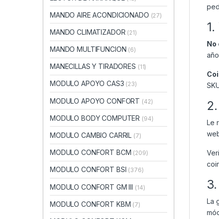
ped
MANDO AIRE ACONDICIONADO
(27)
1.
MANDO CLIMATIZADOR
(21)
No 
MANDO MULTIFUNCION
(6)
año
MANECILLAS Y TIRADORES
(11)
Coi
MODULO APOYO CAS3
(23)
SKU
MODULO APOYO CONFORT
(42)
2.
MODULO BODY COMPUTER
(94)
Le 
web
MODULO CAMBIO CARRIL
(7)
MODULO CONFORT BCM
Ver
(209)
coi
MODULO CONFORT BSI
(376)
3.
MODULO CONFORT GM III
(14)
La 
MODULO CONFORT KBM
(7)
mód