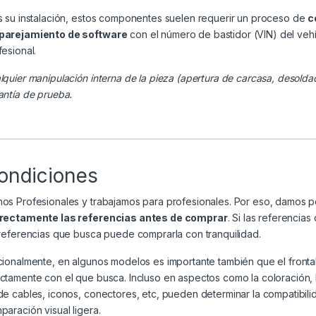
s su instalación, estos componentes suelen requerir un proceso de
c
arejamiento de software
con el número de bastidor (VIN) del veh
fesional.
lquier manipulación interna de la pieza (apertura de carcasa, desolda
antía de prueba.
ondiciones
os Profesionales y trabajamos para profesionales. Por eso, damos 
rectamente las referencias antes de comprar
. Si las referenci
 referencias que busca puede comprarla con tranquilidad.
cionalmente, en algunos modelos es importante también que el frontal
ctamente con el que busca. Incluso en aspectos como la coloración, la 
de cables, iconos, conectores, etc, pueden determinar la compatibili
paración visual ligera.