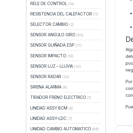
RELE DE CONTROL
(14)
RESISTENCIA DEL CALEFACTOR
(11)
SELECTOR CAMBIO
(2)
SENSOR ANGULO GIRO
(94)
D
SENSOR GUIÑADA ESP
(17)
Alg
SENSOR IMPACTO
(19)
det
pod
SENSOR LUZ – LLUVIA
(32)
neg
SENSOR RADAR
(24)
Por
SIRENA ALARMA
(8)
com
con
TIRADOR FRENO ELECTRICO
(1)
Pue
UNIDAD ASSY BCM
(8)
UNIDAD ASSY-LDC
(7)
UNIDAD CAMBIO AUTOMATICO
(68)