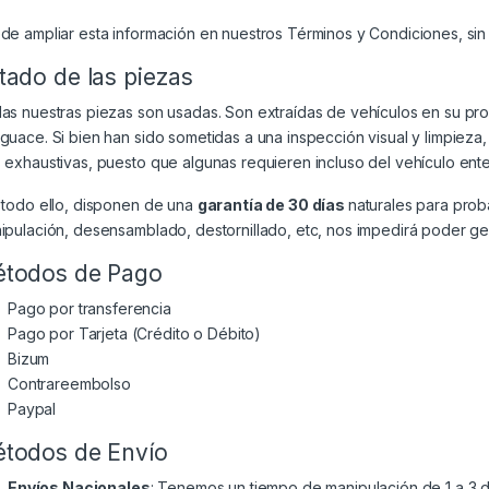
de ampliar esta información en nuestros
Términos y Condiciones
, si
tado de las piezas
as nuestras piezas son usadas. Son extraídas de vehículos en su p
guace. Si bien han sido sometidas a una inspección visual y limpiez
 exhaustivas, puesto que algunas requieren incluso del vehículo ente
 todo ello, disponen de una
garantía de 30 días
naturales para prob
ipulación, desensamblado, destornillado, etc, nos impedirá poder gest
todos de Pago
Pago por transferencia
Pago por Tarjeta (Crédito o Débito)
Bizum
Contrareembolso
Paypal
todos de Envío
Envíos Nacionales
: Tenemos un tiempo de manipulación de 1 a 3 dí