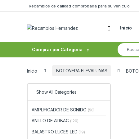
Skip to navigation
Skip to content
Recambios de calidad comprobada para su vehiculo
Open
Inicio
Search fo
Comprar por Categoría
Inicio
BOTONERA ELEVALUNAS
BOTON
Show All Categories
AMPLIFICADOR DE SONIDO
(58)
ANILLO DE AIRBAG
(120)
BALASTRO LUCES LED
(19)