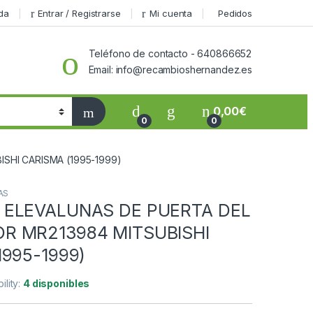
da
Entrar / Registrarse
Mi cuenta
Pedidos
Teléfono de contacto - 640866652
Email: info@recambioshernandez.es
0,00
€
0
0
HI CARISMA (1995-1999)
AS
 ELEVALUNAS DE PUERTA DEL
R MR213984 MITSUBISHI
1995-1999)
ility:
4 disponibles