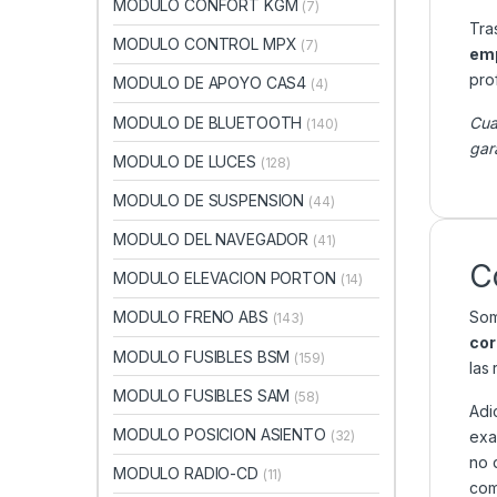
MODULO CONFORT KGM
(7)
Tra
MODULO CONTROL MPX
(7)
emp
pro
MODULO DE APOYO CAS4
(4)
MODULO DE BLUETOOTH
Cua
(140)
gar
MODULO DE LUCES
(128)
MODULO DE SUSPENSION
(44)
MODULO DEL NAVEGADOR
(41)
C
MODULO ELEVACION PORTON
(14)
Som
MODULO FRENO ABS
(143)
cor
MODULO FUSIBLES BSM
(159)
las
MODULO FUSIBLES SAM
(58)
Adi
MODULO POSICION ASIENTO
exa
(32)
no 
MODULO RADIO-CD
(11)
com