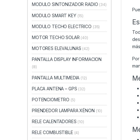
MODULO SINTONIZADOR RADIO
(34)
Pue
MODULO SMART KEY
(15)
Es
MODULO TECHO ELECTRICO
(35)
Tod
MOTOR TECHO SOLAR
(40)
des
más
MOTORES ELEVALUNAS
(42)
Por
PANTALLA DISPLAY INFORMACION
man
(8)
Mé
PANTALLA MULTIMEDIA
(12)
PLACA ANTENA – GPS
(32)
POTENCIOMETRO
(5)
PRENDEDOR LAMPARA XÉNON
(10)
RELE CALENTADORES
(10)
Mé
RELE COMBUSTIBLE
(4)