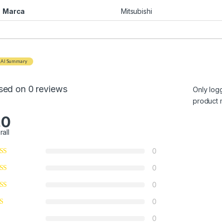
Marca
Mitsubishi
AI Summary
sed on 0 reviews
Only log
product 
.0
rall
0
0
0
0
0