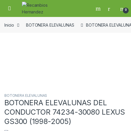
Skip to navigation
Skip to content
Open
0
Inicio
BOTONERA ELEVALUNAS
BOTONERA ELEVALUNA
Guardar en la lista de deseos
BOTONERA ELEVALUNAS
BOTONERA ELEVALUNAS DEL
CONDUCTOR 74234-30080 LEXUS
GS300 (1998-2005)