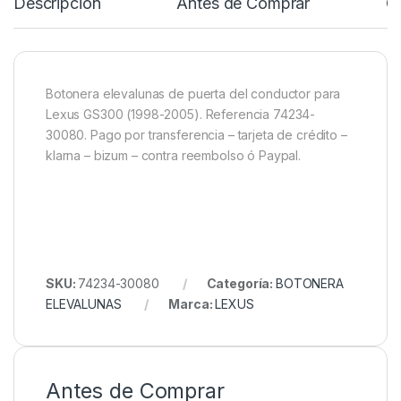
Descripción
Antes de Comprar
C
Botonera elevalunas de puerta del conductor para
Lexus GS300 (1998-2005). Referencia 74234-
30080. Pago por transferencia – tarjeta de crédito –
klarna – bizum – contra reembolso ó Paypal.
SKU:
74234-30080
Categoría:
BOTONERA
ELEVALUNAS
Marca:
LEXUS
Antes de Comprar