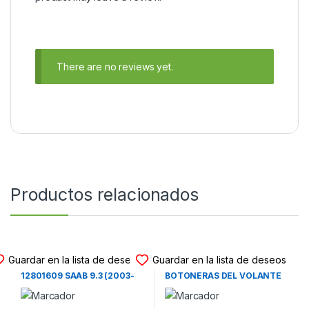
There are no reviews yet.
Productos relacionados
BOTONERA DEL VOLANTE
BOTONERA DEL VOLANTE
Guardar en la lista de deseos
Guardar en la lista de deseos
BOTONERAS DEL VOLANTE
UNIDAD DE CONTROL
12801609 SAAB 9.3 (2003-
BOTONERAS DEL VOLANTE
2005)
3D0959542B VOLKSWAGEN
TOUAREG – VOLKSWAGEN
PHAETON (2005-2014)