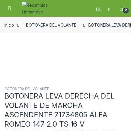
Skip to navigation
Skip to content
Open
0
Inicio
BOTONERA DEL VOLANTE
BOTONERA LEVA DERE
Guardar en la lista de deseos
BOTONERA DEL VOLANTE
BOTONERA LEVA DERECHA DEL
VOLANTE DE MARCHA
ASCENDENTE 71734805 ALFA
ROMEO 147 2.0 TS 16 V