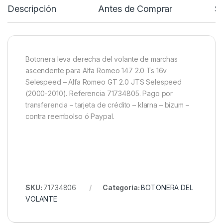
Descripción
Antes de Comprar
Sp
Botonera leva derecha del volante de marchas
ascendente para Alfa Romeo 147 2.0 Ts 16v
Selespeed – Alfa Romeo GT 2.0 JTS Selespeed
(2000-2010). Referencia 71734805. Pago por
transferencia – tarjeta de crédito – klarna – bizum –
contra reembolso ó Paypal.
SKU:
71734806
Categoría:
BOTONERA DEL
VOLANTE