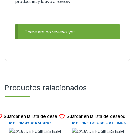
product may leave a review.
There are no reviews yet.
Productos relacionados
CAJAS DE FUSIBLES
CAJAS DE FUSIBLES
Guardar en la lista de deseos
Guardar en la lista de deseos
CAJA DE FUSIBLES BSM DEL
CAJA DE FUSIBLES BSM DEL
MOTOR 8200674661C
MOTOR 51815360 FIAT LINEA
RENAULT CLIO III – RENAULT
(2007-2017)
MODUS 1.5 DCI (2006-2012)