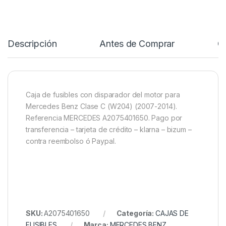
Descripción
Antes de Comprar
C
Caja de fusibles con disparador del motor para
Mercedes Benz Clase C (W204) (2007-2014).
Referencia MERCEDES A2075401650. Pago por
transferencia – tarjeta de crédito – klarna – bizum –
contra reembolso ó Paypal.
SKU:
A2075401650
Categoría:
CAJAS DE
FUSIBLES
Marca:
MERCEDES BENZ