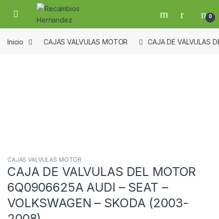
Skip to navigation
Skip to content
Open
0
Inicio
CAJAS VALVULAS MOTOR
CAJA DE VALVULAS D
Guardar en la lista de deseos
CAJAS VALVULAS MOTOR
CAJA DE VALVULAS DEL MOTOR
6Q0906625A AUDI – SEAT –
VOLKSWAGEN – SKODA (2003-
2008)