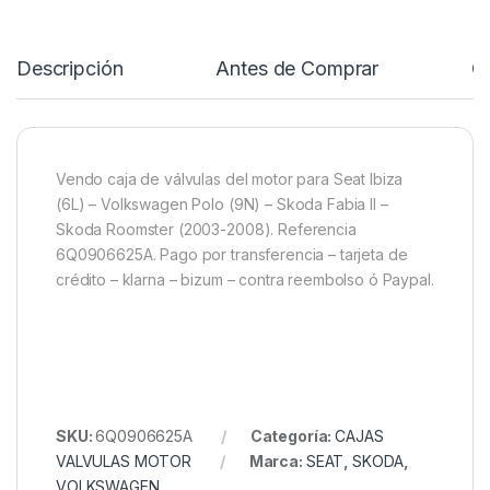
Descripción
Antes de Comprar
C
Vendo caja de válvulas del motor para Seat Ibiza
(6L) – Volkswagen Polo (9N) – Skoda Fabia II –
Skoda Roomster (2003-2008). Referencia
6Q0906625A. Pago por transferencia – tarjeta de
crédito – klarna – bizum – contra reembolso ó Paypal.
SKU:
6Q0906625A
Categoría:
CAJAS
VALVULAS MOTOR
Marca:
SEAT
,
SKODA
,
VOLKSWAGEN