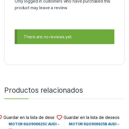
Only logged in customers who have purchased this
product may leave a review.
There are no reviews yet.
Productos relacionados
CAJAS VALVULAS MOTOR
CAJAS VALVULAS MOTOR
Guardar en la lista de deseos
Guardar en la lista de deseos
CAJA DE VALVULAS DEL
CAJA DE VALVULAS DEL
MOTOR 6Q0906625C AUDI –
MOTOR 6Q0906625B AUDI –
SEAT – VOLKSWAGEN –
SEAT – VOLKSWAGEN –