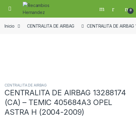
Skip to navigation
Skip to content
Open
0
Inicio
CENTRALITA DE AIRBAG
CENTRALITA DE AIRBAG 
Guardar en la lista de deseos
CENTRALITA DE AIRBAG
CENTRALITA DE AIRBAG 13288174
(CA) – TEMIC 405684A3 OPEL
ASTRA H (2004-2009)