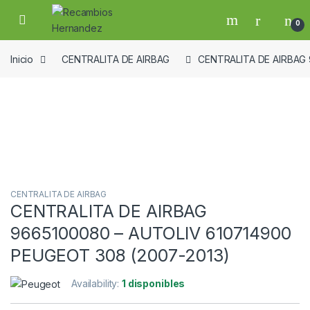
Skip to navigation
Skip to content
Open
0
Inicio
CENTRALITA DE AIRBAG
CENTRALITA DE AIRBAG 
Guardar en la lista de deseos
CENTRALITA DE AIRBAG
CENTRALITA DE AIRBAG
9665100080 – AUTOLIV 610714900
PEUGEOT 308 (2007-2013)
Availability:
1 disponibles