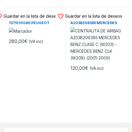
CENTRALITA DE AIRBAG
CENTRALITA DE AIRBAG
Guardar en la lista de deseos
Guardar en la lista de deseos
CENTRALITA DE AIRBAG
CENTRALITA DE AIRBAG
1375110080 PEUGEOT
A2038206385 MERCEDES
BOXER II – CITROEN JUMPER
BENZ CLASE C (W203) –
II – FIAT DUCATO II (2006-
MERCEDES BENZ CLK
2014)
(W209) (2001-2009)
280,00
€
IVA incl.
120,00
€
IVA incl.