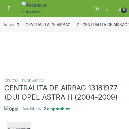
Skip to navigation
Skip to content
Open
0
Inicio
CENTRALITA DE AIRBAG
CENTRALITA DE AIRBAG 
Guardar en la lista de deseos
CENTRALITA DE AIRBAG
CENTRALITA DE AIRBAG 13181977
(DU) OPEL ASTRA H (2004-2009)
Availability:
2 disponibles
Comparar