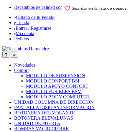
Skip
Skip
Recambios de calidad comprobada para su vehiculo
Guardar en la lista de deseos
Guardar en la lista de deseos
Guardar en la lista de deseos
Guardar en la lista de deseos
Guardar en la lista de deseos
to
to
Estado de tu Pedido
navigation
content
Tienda
Entrar / Registrarse
Mi cuenta
Pedidos
Open
Close
Novedades
Confort
MODULO DE SUSPENSION
MODULO CONFORT BSI
MODULO APOYO CONFORT
MODULO FUSIBLES BSM
MODULO BODY COMPUTER
UNIDAD COLUMNA DE DIRECCION
PANTALLA DISPLAY INFORMACION
BOTONERA DEL VOLANTE
BOTONERA ELEVALUNAS
UNIDAD DE PUERTA
BOMBAS VACIO CIERRE