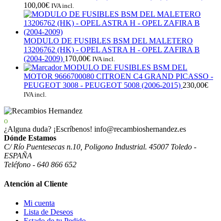
100,00
€
IVA incl.
MODULO DE FUSIBLES BSM DEL MALETERO
13206762 (HK) - OPEL ASTRA H - OPEL ZAFIRA B
(2004-2009)
170,00
€
IVA incl.
MODULO DE FUSIBLES BSM DEL
MOTOR 9666700080 CITROEN C4 GRAND PICASSO -
PEUGEOT 3008 - PEUGEOT 5008 (2006-2015)
230,00
€
IVA incl.
¿Alguna duda? ¡Escríbenos!
info@recambioshernandez.es
Dónde Estamos
C/ Río Puentesecas n.10, Poligono Industrial. 45007 Toledo -
ESPAÑA
Teléfono - 640 866 652
Atención al Cliente
Mi cuenta
Lista de Deseos
Estado de tu Pedido