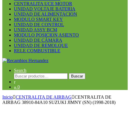
CENTRALITA UCE MOTOR
UNIDAD VOLTAJE BATERIA
UNIDAD DE ALIMENTACION
MODULO SMART KEY
UNIDAD DE CONTROL
UNIDAD ASSY BCM
MODULO POSICION ASIENTO
UNIDAD DE CÁMARA
UNIDAD DE REMOLQUE
RELE COMBUSTIBLE
Search
Buscar
Buscar
por:
0
Inicio
CENTRALITA DE AIRBAG
CENTRALITA DE
AIRBAG 38910-84A10 SUZUKI JIMNY (SN) (1998-2018)