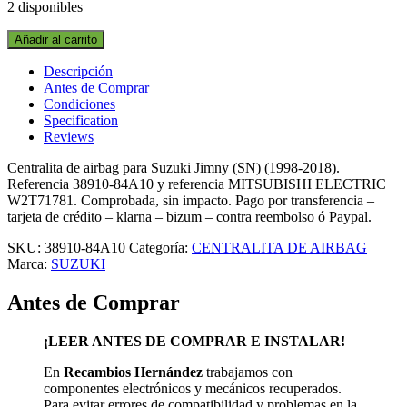
2 disponibles
CENTRALITA
Añadir al carrito
DE
AIRBAG
Descripción
38910-
Antes de Comprar
84A10
Condiciones
SUZUKI
Specification
JIMNY
Reviews
(SN)
(1998-
Centralita de airbag para Suzuki Jimny (SN) (1998-2018).
2018)
Referencia 38910-84A10 y referencia MITSUBISHI ELECTRIC
quantity
W2T71781. Comprobada, sin impacto. Pago por transferencia –
tarjeta de crédito – klarna – bizum – contra reembolso ó Paypal.
SKU:
38910-84A10
Categoría:
CENTRALITA DE AIRBAG
Marca:
SUZUKI
Antes de Comprar
¡LEER ANTES DE COMPRAR E INSTALAR!
En
Recambios Hernández
trabajamos con
componentes electrónicos y mecánicos recuperados.
Para evitar errores de compatibilidad y problemas en la