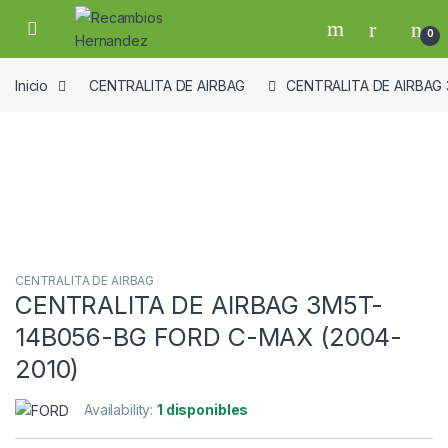
Skip to navigation
Skip to content
Open
0
Inicio
CENTRALITA DE AIRBAG
CENTRALITA DE AIRBAG
Guardar en la lista de deseos
CENTRALITA DE AIRBAG
CENTRALITA DE AIRBAG 3M5T-
14B056-BG FORD C-MAX (2004-
2010)
Availability:
1 disponibles