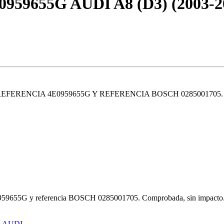
9655G AUDI A8 (D3) (2003-2
. REFERENCIA 4E0959655G Y REFERENCIA BOSCH 028500170
959655G y referencia BOSCH 0285001705. Comprobada, sin impacto. Pag
:
AUDI