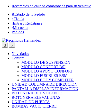
Skip
Skip
Recambios de calidad comprobada para su vehiculo
to
to
Estado de tu Pedido
navigation
content
Tienda
Entrar / Registrarse
Mi cuenta
Pedidos
Open
Close
Novedades
Confort
MODULO DE SUSPENSION
MODULO CONFORT BSI
MODULO APOYO CONFORT
MODULO FUSIBLES BSM
MODULO BODY COMPUTER
UNIDAD COLUMNA DE DIRECCION
PANTALLA DISPLAY INFORMACION
BOTONERA DEL VOLANTE
BOTONERA ELEVALUNAS
UNIDAD DE PUERTA
BOMBAS VACIO CIERRE