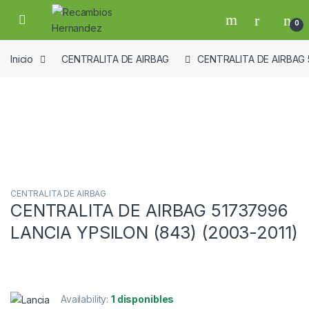
Skip to navigation
Skip to content
Open
0
Inicio
CENTRALITA DE AIRBAG
CENTRALITA DE AIRBAG 
Guardar en la lista de deseos
CENTRALITA DE AIRBAG
CENTRALITA DE AIRBAG 51737996
LANCIA YPSILON (843) (2003-2011)
Availability:
1 disponibles