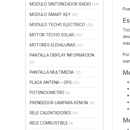
MODULO SINTONIZADOR RADIO
(34)
Pue
MODULO SMART KEY
(15)
Es
MODULO TECHO ELECTRICO
(35)
Tod
MOTOR TECHO SOLAR
(40)
des
más
MOTORES ELEVALUNAS
(42)
Por
PANTALLA DISPLAY INFORMACION
man
(8)
Mé
PANTALLA MULTIMEDIA
(12)
PLACA ANTENA – GPS
(32)
POTENCIOMETRO
(5)
PRENDEDOR LAMPARA XÉNON
(10)
RELE CALENTADORES
(10)
Mé
RELE COMBUSTIBLE
(4)