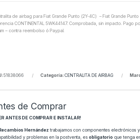
tralita de airbag para Fiat Grande Punto (2Y-4C) – Fiat Grande Punt
erencia CONTINENTAL 5WK44147. Comprobada, sin impacto. Pago por tr
um – contra reembolso ó Paypal.
U:
51838066
Categoría:
CENTRALITA DE AIRBAG
Mar
ntes de Comprar
EER ANTES DE COMPRAR E INSTALAR!
Recambios Hernández
trabajamos con componentes electrónicos y 
patibilidad y problemas en la postventa, es
obligatorio
que tenga en 