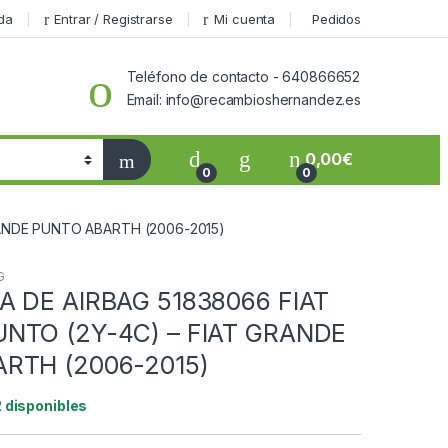
da
Entrar / Registrarse
Mi cuenta
Pedidos
Teléfono de contacto - 640866652
Email: info@recambioshernandez.es
0,00
€
0
0
RANDE PUNTO ABARTH (2006-2015)
G
A DE AIRBAG 51838066 FIAT
NTO (2Y-4C) – FIAT GRANDE
RTH (2006-2015)
2 disponibles