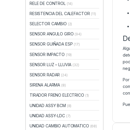
RELE DE CONTROL
(14)
RESISTENCIA DEL CALEFACTOR
(11)
SELECTOR CAMBIO
(2)
SENSOR ANGULO GIRO
(94)
D
SENSOR GUIÑADA ESP
(17)
Alg
SENSOR IMPACTO
(19)
det
pod
SENSOR LUZ – LLUVIA
(32)
neg
SENSOR RADAR
(24)
Por
SIRENA ALARMA
(8)
com
con
TIRADOR FRENO ELECTRICO
(1)
Pue
UNIDAD ASSY BCM
(8)
UNIDAD ASSY-LDC
(7)
UNIDAD CAMBIO AUTOMATICO
(68)