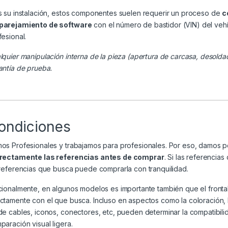
s su instalación, estos componentes suelen requerir un proceso de
c
arejamiento de software
con el número de bastidor (VIN) del veh
fesional.
lquier manipulación interna de la pieza (apertura de carcasa, desolda
antía de prueba.
ondiciones
os Profesionales y trabajamos para profesionales. Por eso, damos 
rectamente las referencias antes de comprar
. Si las referenci
 referencias que busca puede comprarla con tranquilidad.
cionalmente, en algunos modelos es importante también que el frontal
ctamente con el que busca. Incluso en aspectos como la coloración, la 
de cables, iconos, conectores, etc, pueden determinar la compatibili
paración visual ligera.