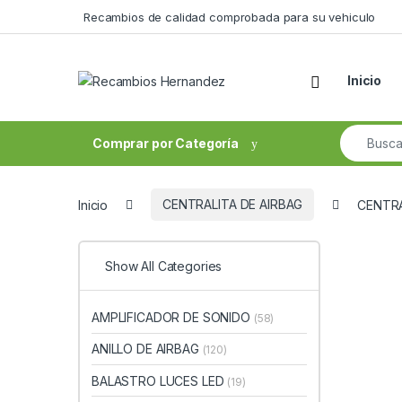
Skip to navigation
Skip to content
Recambios de calidad comprobada para su vehiculo
Open
Inicio
Search fo
Comprar por Categoría
Inicio
CENTRALITA DE AIRBAG
CENTRA
Show All Categories
AMPLIFICADOR DE SONIDO
(58)
ANILLO DE AIRBAG
(120)
BALASTRO LUCES LED
(19)