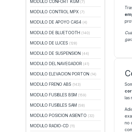
MODULO CONFORT KGM
(7)
Tra
MODULO CONTROL MPX
(7)
emp
pro
MODULO DE APOYO CAS4
(4)
MODULO DE BLUETOOTH
Cua
(140)
gar
MODULO DE LUCES
(128)
MODULO DE SUSPENSION
(44)
MODULO DEL NAVEGADOR
(41)
C
MODULO ELEVACION PORTON
(14)
Som
MODULO FRENO ABS
(143)
cor
MODULO FUSIBLES BSM
(159)
las
MODULO FUSIBLES SAM
(58)
Adi
MODULO POSICION ASIENTO
exa
(32)
no 
MODULO RADIO-CD
(11)
com