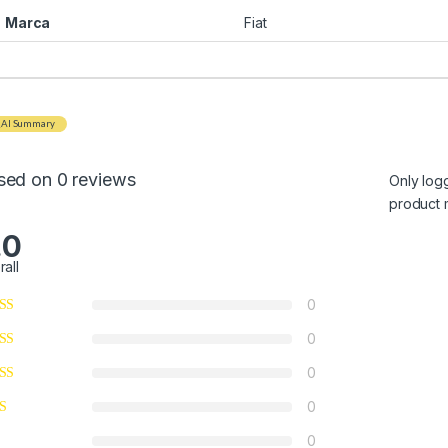
Marca
Fiat
AI Summary
sed on 0 reviews
Only log
product 
.0
rall
0
0
0
0
0