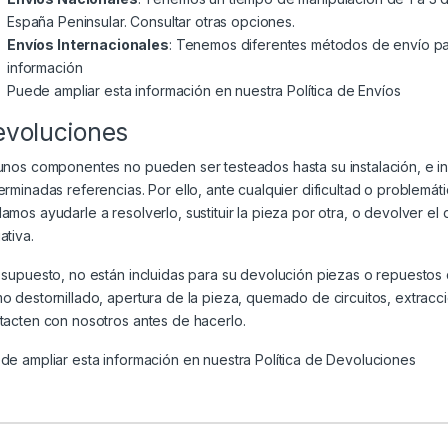
España Peninsular. Consultar otras opciones.
Envíos Internacionales
: Tenemos diferentes métodos de envío par
información
Puede ampliar esta información en nuestra
Política de Envíos
evoluciones
unos componentes no pueden ser testeados hasta su instalación, e i
erminadas referencias. Por ello, ante cualquier dificultad o problem
amos ayudarle a resolverlo, sustituir la pieza por otra, o devolver el
ativa.
 supuesto, no están incluidas para su devolución piezas o repuesto
o destornillado, apertura de la pieza, quemado de circuitos, extracc
tacten con nosotros antes de hacerlo.
de ampliar esta información en nuestra
Política de Devoluciones