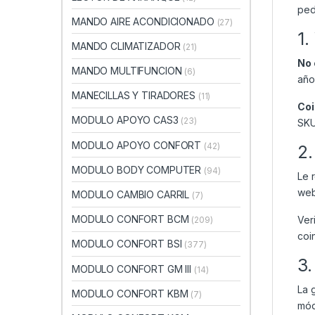
ped
MANDO AIRE ACONDICIONADO
(27)
1.
MANDO CLIMATIZADOR
(21)
No 
MANDO MULTIFUNCION
(6)
año
MANECILLAS Y TIRADORES
(11)
Coi
MODULO APOYO CAS3
(23)
SKU
MODULO APOYO CONFORT
(42)
2.
MODULO BODY COMPUTER
(94)
Le 
web
MODULO CAMBIO CARRIL
(7)
MODULO CONFORT BCM
Ver
(209)
coi
MODULO CONFORT BSI
(377)
3.
MODULO CONFORT GM III
(14)
La 
MODULO CONFORT KBM
(7)
mód