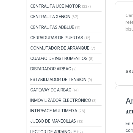
CENTRALITA UCE MOTOR
(227)
Cen
CENTRALITA XÉNON
(67)
ref
CENTRALITAS ADBLUE
(11)
biz
CERRADURAS DE PUERTAS
(12)
CONMUTADOR DE ARRANQUE
(7)
CUADRO DE INSTRUMENTOS
(8)
DISPARADOR AIRBAG
(2)
SK
ESTABILIZADOR DE TENSIÓN
(9)
GATEWAY DE AIRBAG
(14)
A
INMOVILIZADOR ELECTRÓNICO
(2)
INTERFACE MULTIMEDIA
(26)
¡L
JUEGO DE MANECILLAS
(13)
En
com
LECTOR DE ARRANQUE
(12)