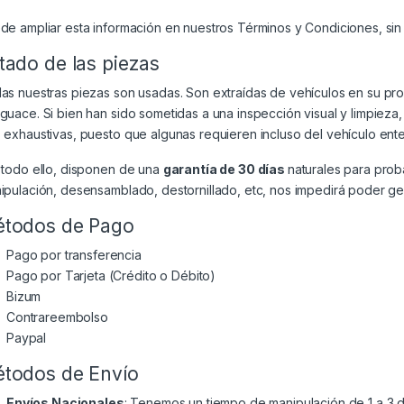
de ampliar esta información en nuestros
Términos y Condiciones
, si
tado de las piezas
as nuestras piezas son usadas. Son extraídas de vehículos en su p
guace. Si bien han sido sometidas a una inspección visual y limpiez
 exhaustivas, puesto que algunas requieren incluso del vehículo ente
 todo ello, disponen de una
garantía de 30 días
naturales para prob
ipulación, desensamblado, destornillado, etc, nos impedirá poder gest
todos de Pago
Pago por transferencia
Pago por Tarjeta (Crédito o Débito)
Bizum
Contrareembolso
Paypal
todos de Envío
Envíos Nacionales
: Tenemos un tiempo de manipulación de 1 a 3 dí