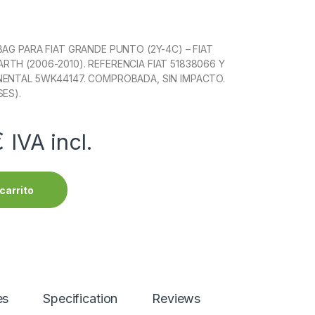
BAG PARA FIAT GRANDE PUNTO (2Y-4C) – FIAT
TH (2006-2010). REFERENCIA FIAT 51838066 Y
NENTAL 5WK44147. COMPROBADA, SIN IMPACTO.
SES).
€
IVA incl.
carrito
es
Specification
Reviews