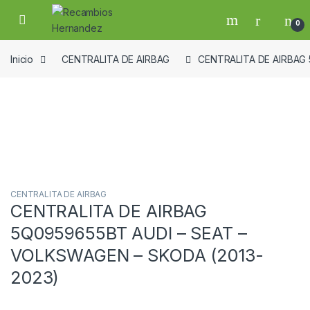
Skip to navigation
Skip to content
Open
0
Inicio
CENTRALITA DE AIRBAG
CENTRALITA DE AIRBAG 
Guardar en la lista de deseos
CENTRALITA DE AIRBAG
CENTRALITA DE AIRBAG
5Q0959655BT AUDI – SEAT –
VOLKSWAGEN – SKODA (2013-
2023)