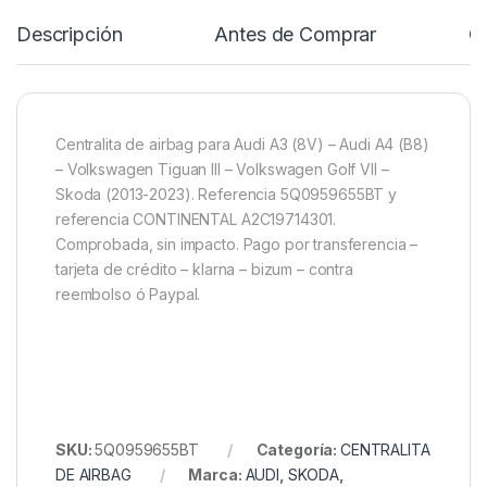
Descripción
Antes de Comprar
C
Centralita de airbag para Audi A3 (8V) – Audi A4 (B8)
– Volkswagen Tiguan III – Volkswagen Golf VII –
Skoda (2013-2023). Referencia 5Q0959655BT y
referencia CONTINENTAL A2C19714301.
Comprobada, sin impacto. Pago por transferencia –
tarjeta de crédito – klarna – bizum – contra
reembolso ó Paypal.
SKU:
5Q0959655BT
Categoría:
CENTRALITA
DE AIRBAG
Marca:
AUDI
,
SKODA
,