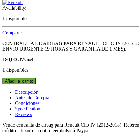
Availability:
1 disponibles
Comparar
CENTRALITA DE AIRBAG PARA RENAULT CLIO IV (2012-20
ENVIO URGENTE 19 HORAS Y GARANTIA DE 1 MES).
180,00
€
IVA incl.
1 disponibles
CENTRALITA
Añadir al carrito
DE
AIRBAG
Descripción
985101389R
Antes de Comprar
RENAULT
Condiciones
CLIO
Specification
IV
Reviews
(2012-
2018)
Vendo centralita de airbag para Renault Clio IV (2012-2018). Re
quantity
crédito – bizum – contra reembolso ó Paypal.