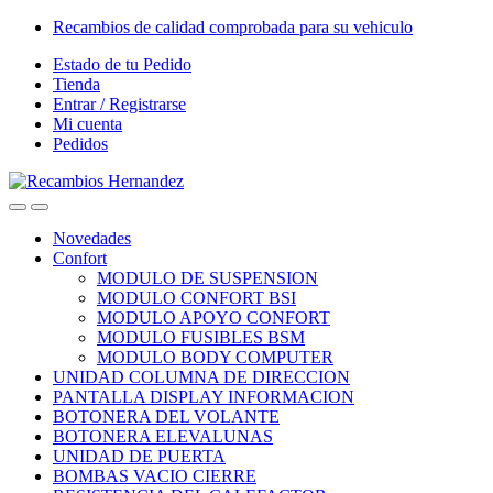
Skip
Skip
Recambios de calidad comprobada para su vehiculo
to
to
Estado de tu Pedido
navigation
content
Tienda
Entrar / Registrarse
Mi cuenta
Pedidos
Open
Close
Novedades
Confort
MODULO DE SUSPENSION
MODULO CONFORT BSI
MODULO APOYO CONFORT
MODULO FUSIBLES BSM
MODULO BODY COMPUTER
UNIDAD COLUMNA DE DIRECCION
PANTALLA DISPLAY INFORMACION
BOTONERA DEL VOLANTE
BOTONERA ELEVALUNAS
UNIDAD DE PUERTA
BOMBAS VACIO CIERRE