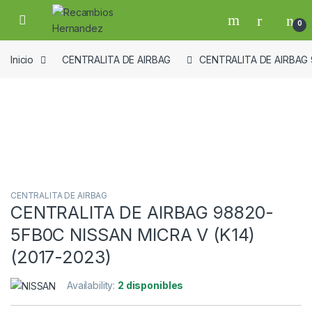
Skip to navigation
Skip to content
Open
0
Inicio
CENTRALITA DE AIRBAG
CENTRALITA DE AIRBAG 
Guardar en la lista de deseos
CENTRALITA DE AIRBAG
CENTRALITA DE AIRBAG 98820-
5FB0C NISSAN MICRA V (K14)
(2017-2023)
Availability:
2 disponibles