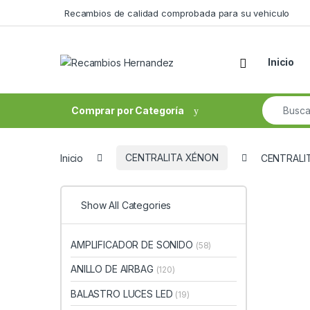
Skip to navigation
Skip to content
Recambios de calidad comprobada para su vehiculo
Open
Inicio
Search fo
Comprar por Categoría
Inicio
CENTRALITA XÉNON
CENTRALIT
Show All Categories
AMPLIFICADOR DE SONIDO
(58)
ANILLO DE AIRBAG
(120)
BALASTRO LUCES LED
(19)