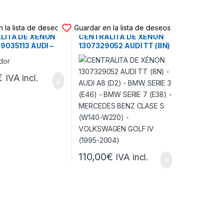
ITA XÉNON
CENTRALITA XÉNON
 la lista de deseos
Guardar en la lista de deseos
LITA DE XÉNON
CENTRALITA DE XÉNON
9035113 AUDI –
1307329052 AUDI TT (8N)
N – VOLKSWAGEN
– AUDI A8 (D2) – BMW
 (2002-2008)
SERIE 3 (E46) – BMW
SERIE 7 (E38) – MERCEDES
€
IVA incl.
BENZ CLASE S (W140-
W220) – VOLKSWAGEN
GOLF IV (1995-2004)
110,00
€
IVA incl.