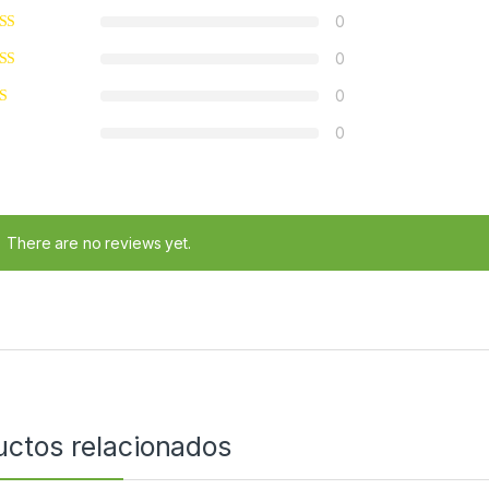
0
0
0
0
There are no reviews yet.
uctos relacionados