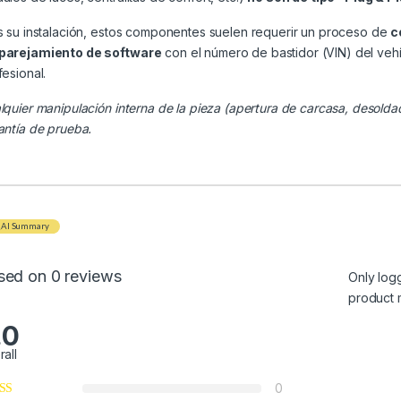
s su instalación, estos componentes suelen requerir un proceso de
c
arejamiento de software
con el número de bastidor (VIN) del veh
fesional.
lquier manipulación interna de la pieza (apertura de carcasa, desolda
antía de prueba.
AI Summary
sed on 0 reviews
Only log
product 
.0
rall
0