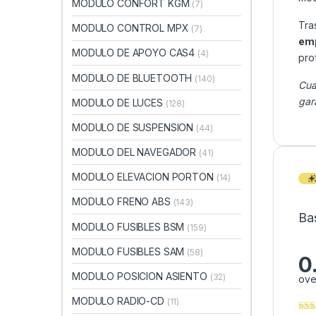
MODULO CONFORT KGM
(7)
Tra
MODULO CONTROL MPX
(7)
emp
MODULO DE APOYO CAS4
(4)
pro
MODULO DE BLUETOOTH
(140)
Cua
gar
MODULO DE LUCES
(128)
MODULO DE SUSPENSION
(44)
MODULO DEL NAVEGADOR
(41)
MODULO ELEVACION PORTON
(14)
MODULO FRENO ABS
(143)
Ba
MODULO FUSIBLES BSM
(159)
MODULO FUSIBLES SAM
(58)
0
MODULO POSICION ASIENTO
(32)
ove
MODULO RADIO-CD
(11)