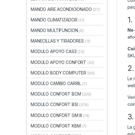
com
ped
MANDO AIRE ACONDICIONADO
(27)
1.
MANDO CLIMATIZADOR
(21)
No 
MANDO MULTIFUNCION
(6)
año
MANECILLAS Y TIRADORES
(11)
Coi
MODULO APOYO CAS3
(23)
SKU
MODULO APOYO CONFORT
(42)
2.
MODULO BODY COMPUTER
(94)
Le 
MODULO CAMBIO CARRIL
(7)
web
MODULO CONFORT BCM
(209)
Ver
coi
MODULO CONFORT BSI
(376)
3.
MODULO CONFORT GM III
(14)
MODULO CONFORT KBM
(7)
La 
mód