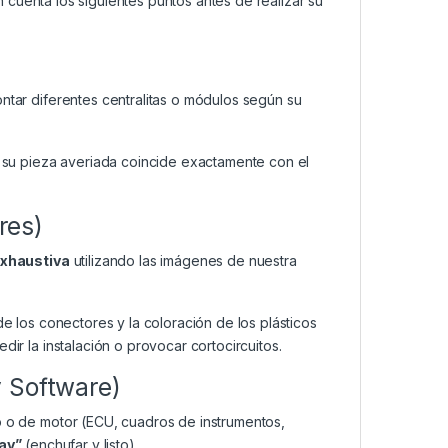
cuenta los siguientes puntos antes de realizar su
ar diferentes centralitas o módulos según su
su pieza averiada coincide exactamente con el
res)
exhaustiva
utilizando las imágenes de nuestra
de los conectores y la coloración de los plásticos
dir la instalación o provocar cortocircuitos.
y Software)
o o de motor (ECU, cuadros de instrumentos,
lay”
(enchufar y listo).