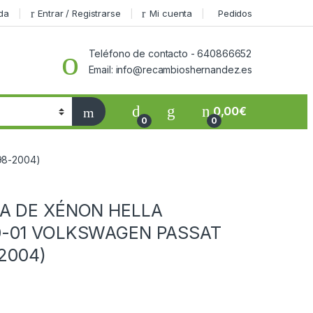
da
Entrar / Registrarse
Mi cuenta
Pedidos
Teléfono de contacto - 640866652
Email: info@recambioshernandez.es
0,00
€
0
0
98-2004)
A DE XÉNON HELLA
0-01 VOLKSWAGEN PASSAT
-2004)