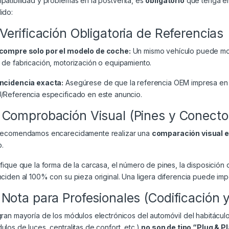
patibilidad y problemas en la postventa, es
obligatorio
que tenga en 
ido:
 Verificación Obligatoria de Referencias
compre solo por el modelo de coche:
Un mismo vehículo puede mont
 de fabricación, motorización o equipamiento.
ncidencia exacta:
Asegúrese de que la referencia OEM impresa en 
/Referencia especificado en este anuncio.
 Comprobación Visual (Pines y Conecto
recomendamos encarecidamente realizar una
comparación visual 
.
ifique que la forma de la carcasa, el número de pines, la disposición 
nciden al 100% con su pieza original. Una ligera diferencia puede impe
 Nota para Profesionales (Codificación 
gran mayoría de los módulos electrónicos del automóvil del habitácul
ulos de luces, centralitas de confort, etc.)
no son de tipo “Plug & P