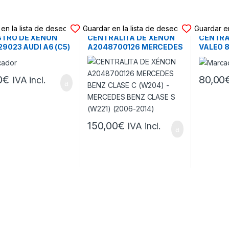
LITA XÉNON
CENTRALITA XÉNON
CENTRAL
en la lista de deseos
Guardar en la lista de deseos
Guardar en
STRO DE XÉNON
CENTRALITA DE XÉNON
CENTRA
29023 AUDI A6 (C5)
A2048700126 MERCEDES
VALEO 8
-2004)
BENZ CLASE C (W204) –
CITROE
MERCEDES BENZ CLASE S
– VOLVO
(W221) (2006-2014)
0
€
80,00
IVA incl.
150,00
€
IVA incl.