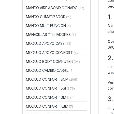
com
ped
MANDO AIRE ACONDICIONADO
(27)
1.
MANDO CLIMATIZADOR
(21)
No 
MANDO MULTIFUNCION
(6)
año
MANECILLAS Y TIRADORES
(11)
Coi
MODULO APOYO CAS3
(23)
SKU
MODULO APOYO CONFORT
(42)
2.
MODULO BODY COMPUTER
(94)
Le 
MODULO CAMBIO CARRIL
(7)
web
MODULO CONFORT BCM
(209)
Ver
coi
MODULO CONFORT BSI
(376)
3.
MODULO CONFORT GM III
(14)
MODULO CONFORT KBM
(7)
La 
mód