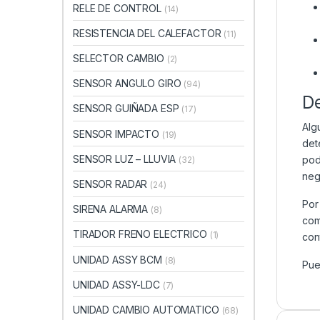
RELE DE CONTROL
(14)
RESISTENCIA DEL CALEFACTOR
(11)
SELECTOR CAMBIO
(2)
SENSOR ANGULO GIRO
(94)
D
SENSOR GUIÑADA ESP
(17)
Alg
SENSOR IMPACTO
(19)
det
SENSOR LUZ – LLUVIA
pod
(32)
neg
SENSOR RADAR
(24)
Por
SIRENA ALARMA
(8)
com
TIRADOR FRENO ELECTRICO
(1)
con
UNIDAD ASSY BCM
(8)
Pue
UNIDAD ASSY-LDC
(7)
UNIDAD CAMBIO AUTOMATICO
(68)