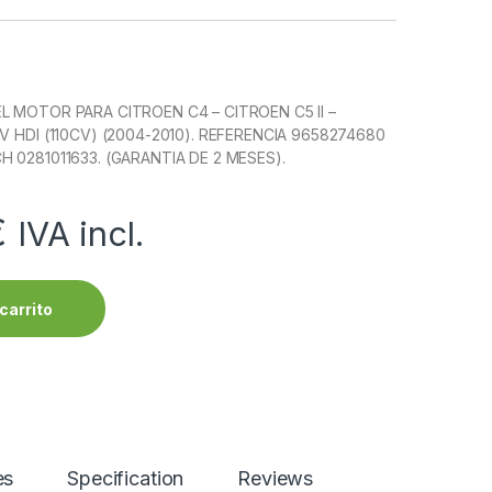
L MOTOR PARA CITROEN C4 – CITROEN C5 II –
V HDI (110CV) (2004-2010). REFERENCIA 9658274680
 0281011633. (GARANTIA DE 2 MESES).
€
IVA incl.
carrito
es
Specification
Reviews