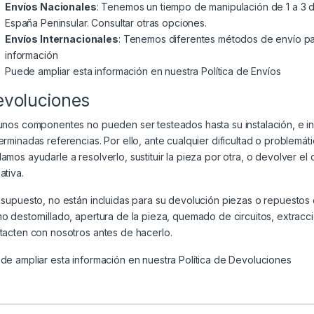
Envíos Nacionales
: Tenemos un tiempo de manipulación de 1 a 3 dí
España Peninsular. Consultar otras opciones.
Envíos Internacionales
: Tenemos diferentes métodos de envío par
información
Puede ampliar esta información en nuestra
Política de Envíos
evoluciones
unos componentes no pueden ser testeados hasta su instalación, e i
erminadas referencias. Por ello, ante cualquier dificultad o problem
amos ayudarle a resolverlo, sustituir la pieza por otra, o devolver el
ativa.
 supuesto, no están incluidas para su devolución piezas o repuesto
o destornillado, apertura de la pieza, quemado de circuitos, extracc
tacten con nosotros antes de hacerlo.
de ampliar esta información en nuestra
Política de Devoluciones