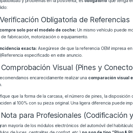
patibilidad y problemas en la postventa, es
obligatorio
que tenga en 
ido:
 Verificación Obligatoria de Referencias
compre solo por el modelo de coche:
Un mismo vehículo puede mont
 de fabricación, motorización o equipamiento.
ncidencia exacta:
Asegúrese de que la referencia OEM impresa en 
/Referencia especificado en este anuncio.
 Comprobación Visual (Pines y Conecto
recomendamos encarecidamente realizar una
comparación visual 
.
ifique que la forma de la carcasa, el número de pines, la disposición 
nciden al 100% con su pieza original. Una ligera diferencia puede impe
 Nota para Profesionales (Codificación 
gran mayoría de los módulos electrónicos del automóvil del habitácul
ulos de luces, centralitas de confort, etc.)
no son de tipo “Plug & P