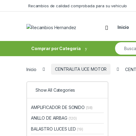
Skip to navigation
Skip to content
Recambios de calidad comprobada para su vehiculo
Open
Inicio
Search fo
Comprar por Categoría
Inicio
CENTRALITA UCE MOTOR
CENT
Show All Categories
AMPLIFICADOR DE SONIDO
(58)
ANILLO DE AIRBAG
(120)
BALASTRO LUCES LED
(19)