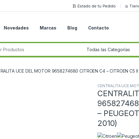
Estado de tu Pedido
Tien
Novedades
Marcas
Blog
Contacto
r:
RALITA UCE DEL MOTOR 9658274680 CITROEN C4 – CITROEN C5 II –
CENTRALITA UCE MO
CENTRALIT
Guardar en la lista de deseos
9658274680
– PEUGEOT 
2010)