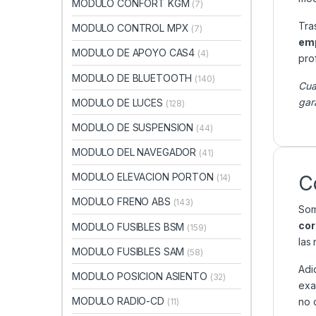
MODULO CONFORT KGM
(7)
Tra
MODULO CONTROL MPX
(7)
emp
MODULO DE APOYO CAS4
(4)
pro
MODULO DE BLUETOOTH
(140)
Cua
gar
MODULO DE LUCES
(128)
MODULO DE SUSPENSION
(44)
MODULO DEL NAVEGADOR
(41)
MODULO ELEVACION PORTON
C
(14)
MODULO FRENO ABS
(143)
Som
cor
MODULO FUSIBLES BSM
(159)
las
MODULO FUSIBLES SAM
(58)
Adi
MODULO POSICION ASIENTO
(32)
exa
MODULO RADIO-CD
no 
(11)