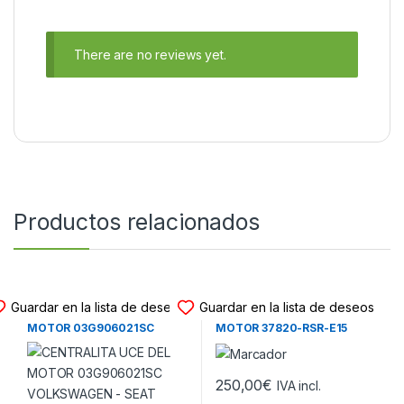
There are no reviews yet.
Productos relacionados
CENTRALITA UCE MOTOR
CENTRALITA UCE MOTOR
Guardar en la lista de deseos
Guardar en la lista de deseos
CENTRALITA UCE DEL
CENTRALITA UCE DEL
MOTOR 03G906021SC
MOTOR 37820-RSR-E15
VOLKSWAGEN – SEAT LEON
HONDA CIVIC VIII 2.2 CDTI
II 1.9 TDI (105CV) (2005-
(2006-2011)
2011)
250,00
€
IVA incl.