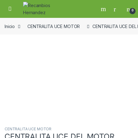
Skip to navigation
Skip to content
Open
0
Inicio
CENTRALITA UCE MOTOR
CENTRALITA UCE DEL 
Guardar en la lista de deseos
CENTRALITA UCE MOTOR
CENTRALITA UCE DEL MOTOR