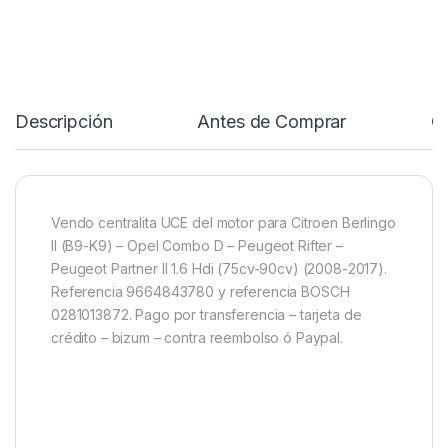
Descripción
Antes de Comprar
C
Vendo centralita UCE del motor para Citroen Berlingo
II (B9-K9) – Opel Combo D – Peugeot Rifter –
Peugeot Partner II 1.6 Hdi (75cv-90cv) (2008-2017).
Referencia 9664843780 y referencia BOSCH
0281013872. Pago por transferencia – tarjeta de
crédito – bizum – contra reembolso ó Paypal.