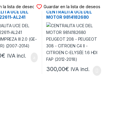
ITA UCE MOTOR
CENTRALITA UCE MOTOR
 la lista de deseos
Guardar en la lista de deseos
LITA UCE DEL
CENTRALITA UCE DEL
22611-AL241
MOTOR 9814182680
IMPREZA III 2.0
PEUGEOT 208 – PEUGEOT
GH-GR) (2007-
308 – CITROEN C4 II –
CITROEN C-ELYSÉE 1.6
HDI FAP (2012-2018)
0
€
IVA incl.
300,00
€
IVA incl.