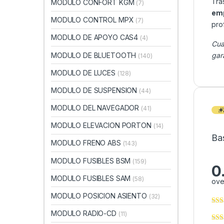
Tra
MODULO CONFORT KGM
(7)
emp
MODULO CONTROL MPX
(7)
pro
MODULO DE APOYO CAS4
(4)
Cua
MODULO DE BLUETOOTH
gar
(140)
MODULO DE LUCES
(128)
MODULO DE SUSPENSION
(44)
MODULO DEL NAVEGADOR
(41)
MODULO ELEVACION PORTON
(14)
Ba
MODULO FRENO ABS
(143)
MODULO FUSIBLES BSM
(159)
0
MODULO FUSIBLES SAM
(58)
ove
MODULO POSICION ASIENTO
(32)
MODULO RADIO-CD
(11)