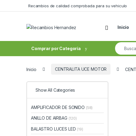
Skip to navigation
Skip to content
Recambios de calidad comprobada para su vehiculo
Open
Inicio
Search fo
Comprar por Categoría
Inicio
CENTRALITA UCE MOTOR
CENT
Show All Categories
AMPLIFICADOR DE SONIDO
(58)
ANILLO DE AIRBAG
(120)
BALASTRO LUCES LED
(19)