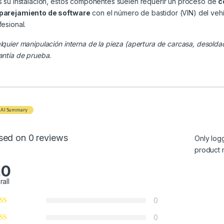
s su instalación, estos componentes suelen requerir un proceso de
c
arejamiento de software
con el número de bastidor (VIN) del veh
fesional.
lquier manipulación interna de la pieza (apertura de carcasa, desolda
antía de prueba.
AI Summary
sed on 0 reviews
Only log
product 
.0
rall
0
0