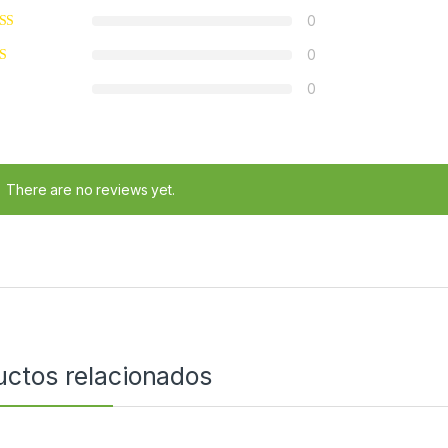
0
0
0
There are no reviews yet.
uctos relacionados