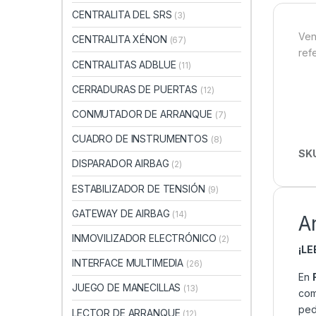
CENTRALITA DEL SRS
(3)
Ven
CENTRALITA XÉNON
(67)
ref
CENTRALITAS ADBLUE
(11)
CERRADURAS DE PUERTAS
(12)
CONMUTADOR DE ARRANQUE
(7)
CUADRO DE INSTRUMENTOS
(8)
SK
DISPARADOR AIRBAG
(2)
ESTABILIZADOR DE TENSIÓN
(9)
GATEWAY DE AIRBAG
(14)
A
INMOVILIZADOR ELECTRÓNICO
(2)
¡L
INTERFACE MULTIMEDIA
(26)
En
JUEGO DE MANECILLAS
(13)
com
ped
LECTOR DE ARRANQUE
(12)