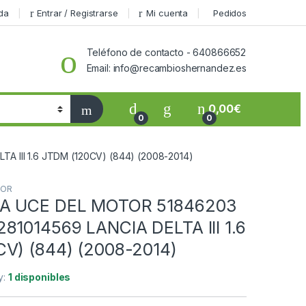
da
Entrar / Registrarse
Mi cuenta
Pedidos
Teléfono de contacto - 640866652
Email: info@recambioshernandez.es
0,00
€
0
0
 III 1.6 JTDM (120CV) (844) (2008-2014)
TOR
A UCE DEL MOTOR 51846203
81014569 LANCIA DELTA III 1.6
V) (844) (2008-2014)
ty:
1 disponibles