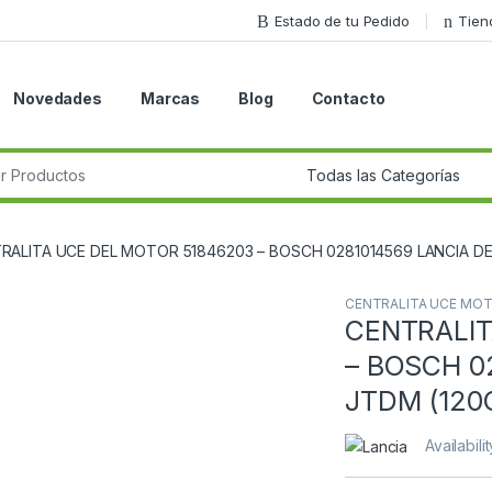
Estado de tu Pedido
Tien
Novedades
Marcas
Blog
Contacto
r:
RALITA UCE DEL MOTOR 51846203 – BOSCH 0281014569 LANCIA DELTA
CENTRALITA UCE MO
CENTRALIT
Guardar en la lista de deseos
– BOSCH 02
JTDM (120C
Availabili