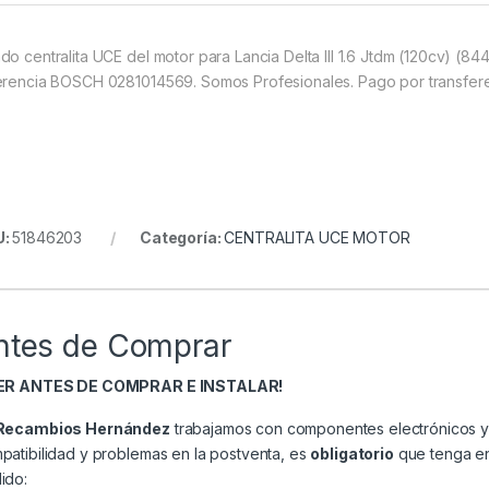
do centralita UCE del motor para Lancia Delta III 1.6 Jtdm (120cv) (8
erencia BOSCH 0281014569. Somos Profesionales. Pago por transferen
U:
51846203
Categoría:
CENTRALITA UCE MOTOR
ntes de Comprar
EER ANTES DE COMPRAR E INSTALAR!
Recambios Hernández
trabajamos con componentes electrónicos y 
patibilidad y problemas en la postventa, es
obligatorio
que tenga en 
ido: