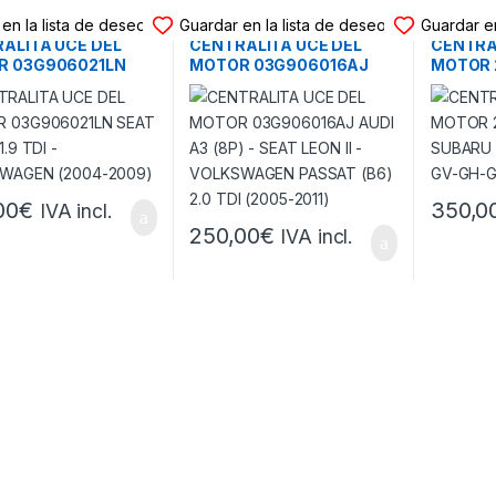
LITA UCE MOTOR
CENTRALITA UCE MOTOR
CENTRAL
en la lista de deseos
Guardar en la lista de deseos
Guardar en
ALITA UCE DEL
CENTRALITA UCE DEL
CENTRA
R 03G906021LN
MOTOR 03G906016AJ
MOTOR 
LTEA 1.9 TDI –
AUDI A3 (8P) – SEAT LEON
SUBARU 
WAGEN (2004-
II – VOLKSWAGEN PASSAT
(GE-GV-
(B6) 2.0 TDI (2005-2011)
2014)
00
€
350,0
IVA incl.
250,00
€
IVA incl.