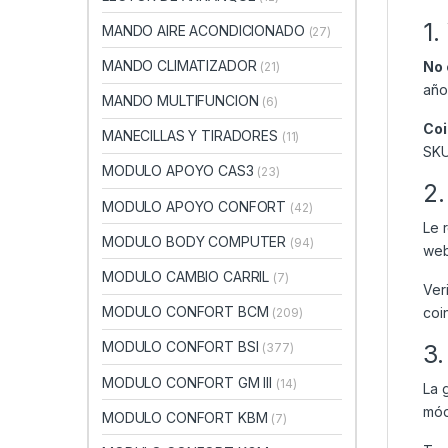
1.
MANDO AIRE ACONDICIONADO
(27)
MANDO CLIMATIZADOR
No 
(21)
año
MANDO MULTIFUNCION
(6)
Coi
MANECILLAS Y TIRADORES
(11)
SKU
MODULO APOYO CAS3
(23)
2.
MODULO APOYO CONFORT
(42)
Le 
MODULO BODY COMPUTER
(94)
web
MODULO CAMBIO CARRIL
(7)
Ver
MODULO CONFORT BCM
coi
(209)
MODULO CONFORT BSI
3.
(377)
MODULO CONFORT GM III
(14)
La 
mód
MODULO CONFORT KBM
(7)