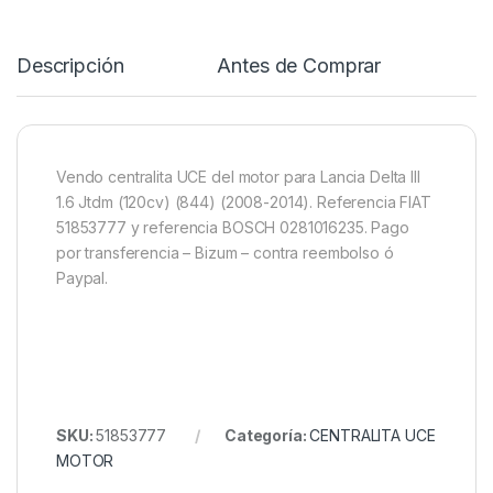
Descripción
Antes de Comprar
R
Vendo centralita UCE del motor para Lancia Delta III
1.6 Jtdm (120cv) (844) (2008-2014). Referencia FIAT
51853777 y referencia BOSCH 0281016235. Pago
por transferencia – Bizum – contra reembolso ó
Paypal.
SKU:
51853777
Categoría:
CENTRALITA UCE
MOTOR