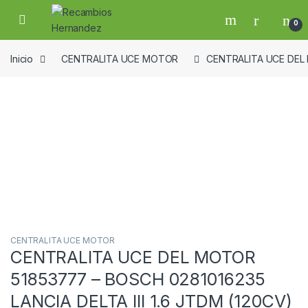
Skip to navigation
Skip to content
Open
0
Inicio
CENTRALITA UCE MOTOR
CENTRALITA UCE DEL M
Guardar en la lista de deseos
CENTRALITA UCE MOTOR
CENTRALITA UCE DEL MOTOR
51853777 – BOSCH 0281016235
LANCIA DELTA III 1.6 JTDM (120CV)