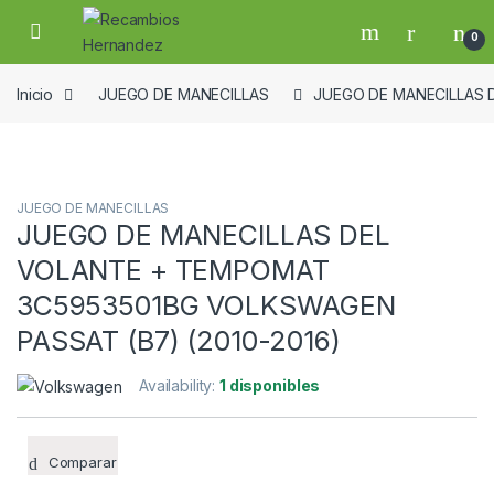
Skip to navigation
Skip to content
Open
0
Inicio
JUEGO DE MANECILLAS
JUEGO DE MANECILLAS 
Guardar en la lista de deseos
JUEGO DE MANECILLAS
JUEGO DE MANECILLAS DEL
VOLANTE + TEMPOMAT
3C5953501BG VOLKSWAGEN
PASSAT (B7) (2010-2016)
Availability:
1 disponibles
Comparar