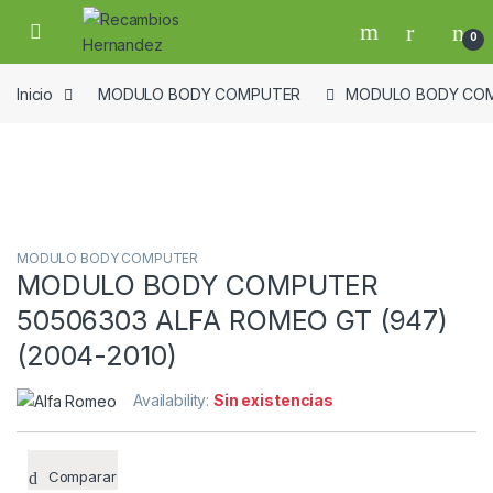
Skip to navigation
Skip to content
Open
0
Inicio
MODULO BODY COMPUTER
MODULO BODY COMP
Guardar en la lista de deseos
MODULO BODY COMPUTER
MODULO BODY COMPUTER
50506303 ALFA ROMEO GT (947)
(2004-2010)
Availability:
Sin existencias
Comparar