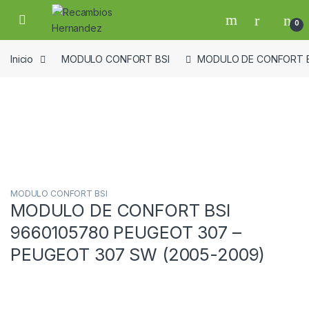
Skip to navigation
Skip to content
Open
0
Inicio
MODULO CONFORT BSI
MODULO DE CONFORT BS
Guardar en la lista de deseos
MODULO CONFORT BSI
MODULO DE CONFORT BSI
9660105780 PEUGEOT 307 –
PEUGEOT 307 SW (2005-2009)