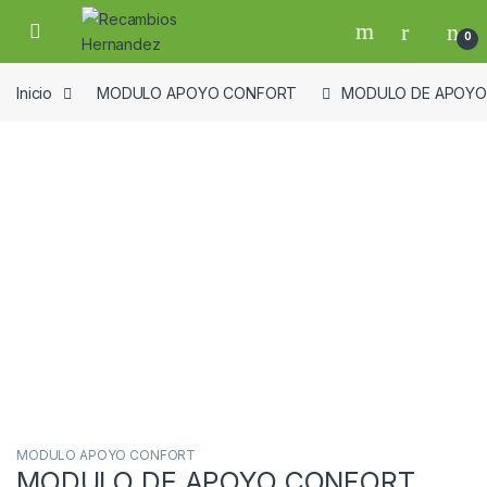
Skip to navigation
Skip to content
Open
0
Inicio
MODULO APOYO CONFORT
MODULO DE APOYO 
Guardar en la lista de deseos
MODULO APOYO CONFORT
MODULO DE APOYO CONFORT