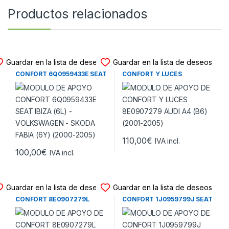
Productos relacionados
MODULO APOYO CONFORT
MODULO APOYO CONFORT
Guardar en la lista de deseos
Guardar en la lista de deseos
MODULO DE APOYO
MODULO DE APOYO DE
CONFORT 6Q0959433E SEAT
CONFORT Y LUCES
IBIZA (6L) – VOLKSWAGEN –
8E0907279 AUDI A4 (B6)
SKODA FABIA (6Y) (2000-
(2001-2005)
2005)
110,00
€
IVA incl.
100,00
€
IVA incl.
MODULO APOYO CONFORT
MODULO APOYO CONFORT
Guardar en la lista de deseos
Guardar en la lista de deseos
MODULO DE APOYO DE
MODULO DE APOYO DE
CONFORT 8E0907279L
CONFORT 1J0959799J SEAT
SEAT EXEO – AUDI A4 (B7)
LEON (1M) – SEAT TOLEDO II
(2006-2013)
– VOLKSWAGEN GOLF IV –
VOLKSWAGEN PASSAT (B5) –
SKODA (1999-2004)