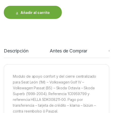
Añadir al carrito
Descripción
Antes de Comprar
C
Modulo de apoyo confort y del cierre centralizado
para Seat León (1M) – Volkswagen Golf IV –
Volkswagen Passat (B5) – Skoda Octavia – Skoda
Superb (1999-2004). Referencia 1C0959799 y
referencia HELLA 5DK008211-00. Pago por
transferencia – tarjeta de crédito – klarna – bizum –
contra reembolso ó Paypal.