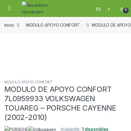
Skip to navigation
Skip to content
Open
0
Inicio
MODULO APOYO CONFORT
MODULO DE APOYO 
Guardar en la lista de deseos
MODULO APOYO CONFORT
MODULO DE APOYO CONFORT
7L0959933 VOLKSWAGEN
TOUAREG – PORSCHE CAYENNE
(2002-2010)
Availability:
1 disponibles