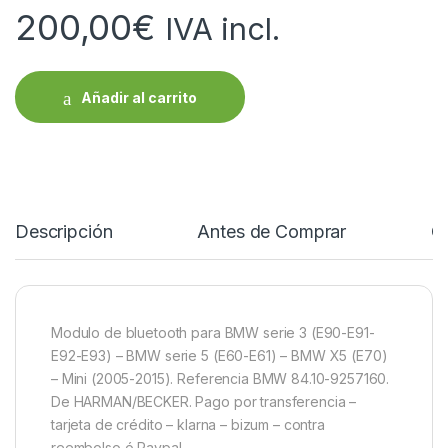
200,00
€
IVA incl.
Añadir al carrito
Descripción
Antes de Comprar
C
Modulo de bluetooth para BMW serie 3 (E90-E91-
E92-E93) – BMW serie 5 (E60-E61) – BMW X5 (E70)
– Mini (2005-2015). Referencia BMW 84.10-9257160.
De HARMAN/BECKER. Pago por transferencia –
tarjeta de crédito – klarna – bizum – contra
reembolso ó Paypal.