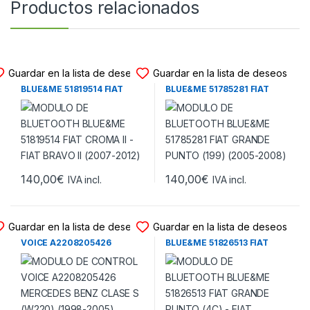
Productos relacionados
MODULO DE BLUETOOTH
MODULO DE BLUETOOTH
Guardar en la lista de deseos
Guardar en la lista de deseos
MODULO DE BLUETOOTH
MODULO DE BLUETOOTH
BLUE&ME 51819514 FIAT
BLUE&ME 51785281 FIAT
CROMA II – FIAT BRAVO II
GRANDE PUNTO (199)
(2007-2012)
(2005-2008)
140,00
€
140,00
€
IVA incl.
IVA incl.
MODULO DE BLUETOOTH
MODULO DE BLUETOOTH
Guardar en la lista de deseos
Guardar en la lista de deseos
MODULO DE CONTROL
MODULO DE BLUETOOTH
VOICE A2208205426
BLUE&ME 51826513 FIAT
MERCEDES BENZ CLASE S
GRANDE PUNTO (4C) – FIAT
(W220) (1998-2005)
GRANDE PUNTO ABARTH
(2008-2013)