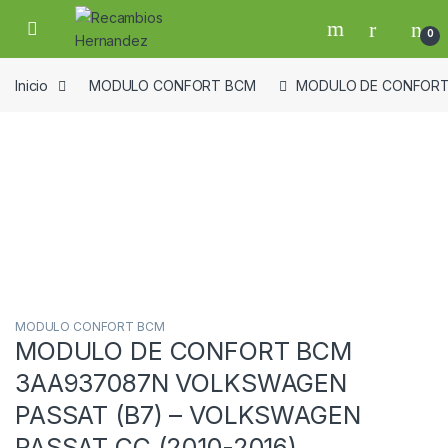
Skip to navigation
Skip to content
Open
0
Inicio
MODULO CONFORT BCM
MODULO DE CONFORT 
Guardar en la lista de deseos
MODULO CONFORT BCM
MODULO DE CONFORT BCM
3AA937087N VOLKSWAGEN
PASSAT (B7) – VOLKSWAGEN
PASSAT CC (2010-2016)