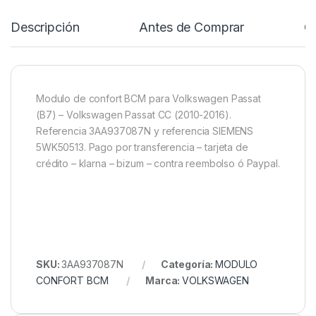
Descripción
Antes de Comprar
C
Modulo de confort BCM para Volkswagen Passat
(B7) – Volkswagen Passat CC (2010-2016).
Referencia 3AA937087N y referencia SIEMENS
5WK50513. Pago por transferencia – tarjeta de
crédito – klarna – bizum – contra reembolso ó Paypal.
SKU:
3AA937087N
Categoría:
MODULO
CONFORT BCM
Marca:
VOLKSWAGEN