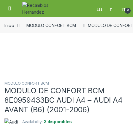
Skip to navigation
Skip to content
Open
0
Inicio
MODULO CONFORT BCM
MODULO DE CONFORT B
Guardar en la lista de deseos
MODULO CONFORT BCM
MODULO DE CONFORT BCM
8E0959433BC AUDI A4 – AUDI A4
AVANT (B6) (2001-2006)
Availability:
3 disponibles