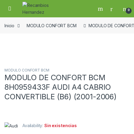
Skip to navigation
Skip to content
Open
0
Inicio
MODULO CONFORT BCM
MODULO DE CONFORT B
Guardar en la lista de deseos
MODULO CONFORT BCM
MODULO DE CONFORT BCM
8H0959433F AUDI A4 CABRIO
CONVERTIBLE (B6) (2001-2006)
Availability:
Sin existencias