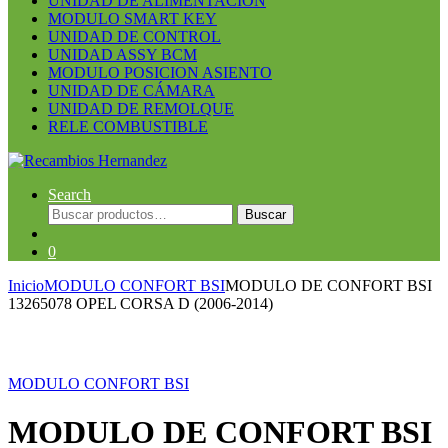
UNIDAD DE ALIMENTACION
MODULO SMART KEY
UNIDAD DE CONTROL
UNIDAD ASSY BCM
MODULO POSICION ASIENTO
UNIDAD DE CÁMARA
UNIDAD DE REMOLQUE
RELE COMBUSTIBLE
Search
Buscar
Buscar
por:
0
Inicio
MODULO CONFORT BSI
MODULO DE CONFORT BSI
13265078 OPEL CORSA D (2006-2014)
Guardar en la lista de deseos
MODULO CONFORT BSI
MODULO DE CONFORT BSI