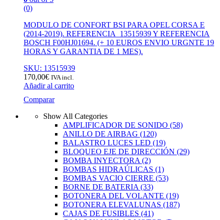
(0)
MODULO DE CONFORT BSI PARA OPEL CORSA E
(2014-2019). REFERENCIA 13515939 Y REFERENCIA
BOSCH F00HJ01694. (+ 10 EUROS ENVIO URGNTE 19
HORAS Y GARANTIA DE 1 MES).
SKU: 13515939
170,00
€
IVA incl.
Añadir al carrito
Comparar
Show All Categories
AMPLIFICADOR DE SONIDO
(58)
ANILLO DE AIRBAG
(120)
BALASTRO LUCES LED
(19)
BLOQUEO EJE DE DIRECCIÓN
(29)
BOMBA INYECTORA
(2)
BOMBAS HIDRAÚLICAS
(1)
BOMBAS VACIO CIERRE
(53)
BORNE DE BATERIA
(33)
BOTONERA DEL VOLANTE
(19)
BOTONERA ELEVALUNAS
(187)
CAJAS DE FUSIBLES
(41)