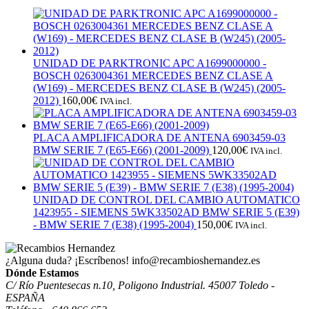
UNIDAD DE PARKTRONIC APC A1699000000 -
BOSCH 0263004361 MERCEDES BENZ CLASE A
(W169) - MERCEDES BENZ CLASE B (W245) (2005-
2012)
160,00
€
IVA incl.
PLACA AMPLIFICADORA DE ANTENA 6903459-03
BMW SERIE 7 (E65-E66) (2001-2009)
120,00
€
IVA incl.
UNIDAD DE CONTROL DEL CAMBIO AUTOMATICO
1423955 - SIEMENS 5WK33502AD BMW SERIE 5 (E39)
- BMW SERIE 7 (E38) (1995-2004)
150,00
€
IVA incl.
¿Alguna duda? ¡Escríbenos!
info@recambioshernandez.es
Dónde Estamos
C/ Río Puentesecas n.10, Poligono Industrial. 45007 Toledo -
ESPAÑA