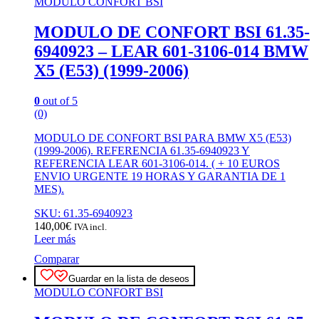
MODULO CONFORT BSI
MODULO DE CONFORT BSI 61.35-
6940923 – LEAR 601-3106-014 BMW
X5 (E53) (1999-2006)
0
out of 5
(0)
MODULO DE CONFORT BSI PARA BMW X5 (E53)
(1999-2006). REFERENCIA 61.35-6940923 Y
REFERENCIA LEAR 601-3106-014. ( + 10 EUROS
ENVIO URGENTE 19 HORAS Y GARANTIA DE 1
MES).
SKU: 61.35-6940923
140,00
€
IVA incl.
Leer más
Comparar
Guardar en la lista de deseos
MODULO CONFORT BSI