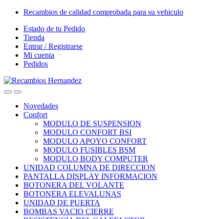
Skip
Skip
Recambios de calidad comprobada para su vehiculo
to
to
Estado de tu Pedido
navigation
content
Tienda
Entrar / Registrarse
Mi cuenta
Pedidos
Open
Close
Novedades
Confort
MODULO DE SUSPENSION
MODULO CONFORT BSI
MODULO APOYO CONFORT
MODULO FUSIBLES BSM
MODULO BODY COMPUTER
UNIDAD COLUMNA DE DIRECCION
PANTALLA DISPLAY INFORMACION
BOTONERA DEL VOLANTE
BOTONERA ELEVALUNAS
UNIDAD DE PUERTA
BOMBAS VACIO CIERRE