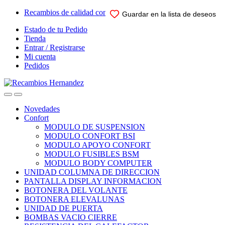
Skip
Skip
Recambios de calidad comprobada para su vehiculo
Guardar en la lista de deseos
Guardar en la lista de deseos
Guardar en la lista de deseos
Guardar en la lista de deseos
Guardar en la lista de deseos
to
to
Estado de tu Pedido
navigation
content
Tienda
Entrar / Registrarse
Mi cuenta
Pedidos
Open
Close
Novedades
Confort
MODULO DE SUSPENSION
MODULO CONFORT BSI
MODULO APOYO CONFORT
MODULO FUSIBLES BSM
MODULO BODY COMPUTER
UNIDAD COLUMNA DE DIRECCION
PANTALLA DISPLAY INFORMACION
BOTONERA DEL VOLANTE
BOTONERA ELEVALUNAS
UNIDAD DE PUERTA
BOMBAS VACIO CIERRE