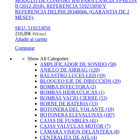
MODULO DE CONFORT BSI PARA LANCIA YPSILON
II (2012-2018). REFERENCIA 519233050 Y
REFERENCIA DELPHI 28348666. (GARANTIA DE 2
MESES).
SKU: 519233050
210,00
€
IVA incl.
Añadir al carrito
Comparar
Show All Categories
AMPLIFICADOR DE SONIDO
(58)
ANILLO DE AIRBAG
(120)
BALASTRO LUCES LED
(19)
BLOQUEO EJE DE DIRECCIÓN
(29)
BOMBA INYECTORA
(2)
BOMBAS HIDRAÚLICAS
(1)
BOMBAS VACIO CIERRE
(53)
BORNE DE BATERIA
(33)
BOTONERA DEL VOLANTE
(19)
BOTONERA ELEVALUNAS
(187)
CAJAS DE FUSIBLES
(41)
CAJAS VALVULAS MOTOR
(7)
CÁMARA VISION DELANTERA
(8)
CENTRALITA DE AFL
(4)