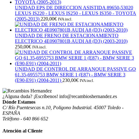
UNIDAD EPS DE DIRECCION ASISTIDA 89650-53020
LEXUS IS220 - LEXUS IS250 - LEXUS IS350 - TOYOTA
(2005-2013)
220,00
€
IVA incl.
UNIDAD DE FRENO DE ESTACIONAMIENTO
ELECTRICO 4E0907801B AUDI A8 (D3) (2003-2010)
250,00
€
IVA incl.
UNIDAD DE CONTROL DE ARRANQUE PASSIVE GO
61.35-6955753 BMW SERIE 1 (E87) - BMW SERIE 3
(E90-E91) (2004-2011)
230,00
€
IVA incl.
¿Alguna duda? ¡Escríbenos!
info@recambioshernandez.es
Dónde Estamos
C/ Río Puentesecas n.10, Poligono Industrial. 45007 Toledo -
ESPAÑA
Teléfono - 640 866 652
Atención al Cliente