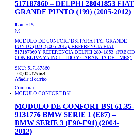
517187860 – DELPHI 28041853 FIAT
GRANDE PUNTO (199) (2005-2012)
0
out of 5
(0)
MODULO DE CONFORT BSI PARA FIAT GRANDE
PUNTO (199) (2005-2012). REFERENCIA FIAT
517187860 Y REFERENCIA DELPHI 28041853. (PRECIO
CON EL IVA YA INCLUIDO Y GARANTIA DE 1 MES).
SKU: 517187860
100,00
€
IVA incl.
Añadir al carrito
Comparar
MODULO CONFORT BSI
MODULO DE CONFORT BSI 61.35-
9131776 BMW SERIE 1 (E87) –
BMW SERIE 3 (E90-E91) (2004-
2012)