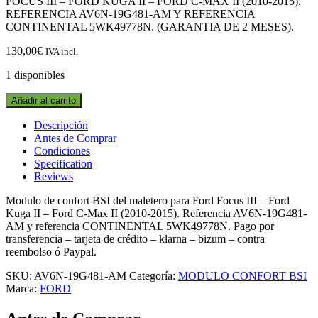
FOCUS III – FORD KUGA II – FORD C-MAX II (2010-2015).
REFERENCIA AV6N-19G481-AM Y REFERENCIA
CONTINENTAL 5WK49778N. (GARANTIA DE 2 MESES).
130,00
€
IVA incl.
1 disponibles
MODULO
Añadir al carrito
DE
CONFORT
Descripción
BSI
Antes de Comprar
DEL
Condiciones
MALETERO
Specification
AV6N-
Reviews
19G481-
AM
Modulo de confort BSI del maletero para Ford Focus III – Ford
FORD
Kuga II – Ford C-Max II (2010-2015). Referencia AV6N-19G481-
FOCUS
AM y referencia CONTINENTAL 5WK49778N. Pago por
III
transferencia – tarjeta de crédito – klarna – bizum – contra
-
reembolso ó Paypal.
FORD
SKU:
AV6N-19G481-AM
Categoría:
MODULO CONFORT BSI
KUGA
Marca:
FORD
II
-
FORD