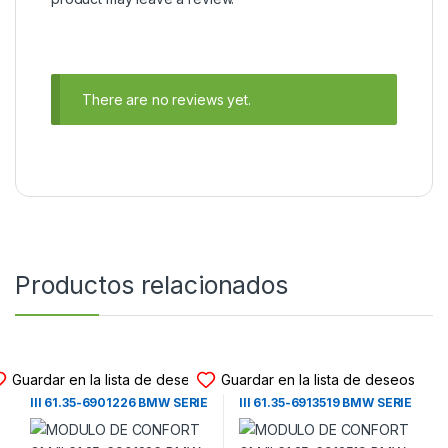
There are no reviews yet.
Productos relacionados
MODULO CONFORT GM III
MODULO CONFORT GM III
Guardar en la lista de deseos
Guardar en la lista de deseos
MODULO DE CONFORT GM
MODULO DE CONFORT GM
III 61.35-6901226 BMW SERIE
III 61.35-6913519 BMW SERIE
5 (E39) – BMW SERIE 7 (E38)
5 (E39) – BMW SERIE 7 (E38)
(1995-2004)
(1995-2004)