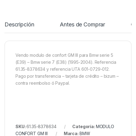
Descripción
Antes de Comprar
C
Vendo modulo de confort GM III para Bmw serie 5
(E39) – Bmw serie 7 (E38) (1995-2004). Referencia
61.35-8378634 y referencia UTA 601-0729-012.
Pago por transferencia – tarjeta de crédito – bizum –
contra reembolso ó Paypal.
SKU:
61.35-8378634
Categoría:
MODULO
CONFORT GM III
Marca:
BMW