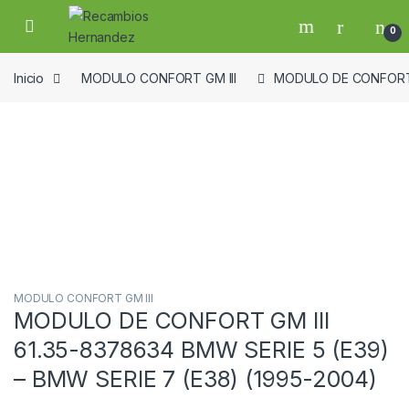
Skip to navigation
Skip to content
Open
0
Inicio
MODULO CONFORT GM III
MODULO DE CONFORT GM
Guardar en la lista de deseos
MODULO CONFORT GM III
MODULO DE CONFORT GM III
61.35-8378634 BMW SERIE 5 (E39)
– BMW SERIE 7 (E38) (1995-2004)