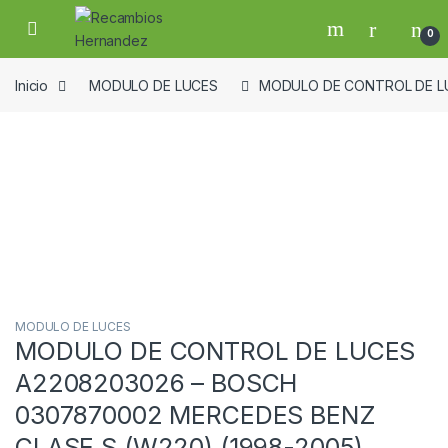
Skip to navigation
Skip to content
Open
0
Inicio
MODULO DE LUCES
MODULO DE CONTROL DE LU
Guardar en la lista de deseos
MODULO DE LUCES
MODULO DE CONTROL DE LUCES
A2208203026 – BOSCH
0307870002 MERCEDES BENZ
CLASE S (W220) (1998-2005)