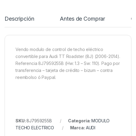
Descripción
Antes de Comprar
C
Vendo modulo de control de techo eléctrico
convertible para Audi TT Roadster (8J) (2006-2014).
Referencia 8J7959255B (Hw: 1.3 – Sw: 110). Pago por
transferencia – tarjeta de crédito – bizum – contra
reembolso ó Paypal.
SKU:
8J7959255B
Categoría:
MODULO
TECHO ELECTRICO
Marca:
AUDI