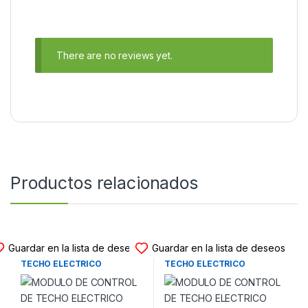
There are no reviews yet.
Productos relacionados
MODULO TECHO ELECTRICO
MODULO TECHO ELECTRICO
Guardar en la lista de deseos
Guardar en la lista de deseos
MODULO DE CONTROL DE
MODULO DE CONTROL DE
TECHO ELECTRICO
TECHO ELECTRICO
CONVERTIBLE 6135-6972651
CONVERTIBLE 13197774
MINI COOPER S (R52-R57)
OPEL ASTRA H TWINTOP
(2004-2015)
(2007-2010)