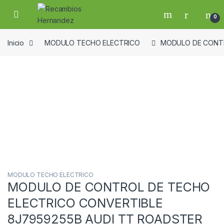
Skip to navigation
Skip to content
Open
0
Inicio
MODULO TECHO ELECTRICO
MODULO DE CONTR
Guardar en la lista de deseos
MODULO TECHO ELECTRICO
MODULO DE CONTROL DE TECHO
ELECTRICO CONVERTIBLE
8J7959255B AUDI TT ROADSTER