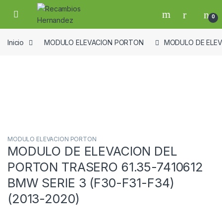
Skip to navigation
Skip to content
Open
0
Inicio
MODULO ELEVACION PORTON
MODULO DE ELEVA
Guardar en la lista de deseos
MODULO ELEVACION PORTON
MODULO DE ELEVACION DEL
PORTON TRASERO 61.35-7410612
BMW SERIE 3 (F30-F31-F34)
(2013-2020)