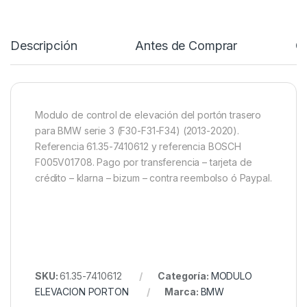
Descripción
Antes de Comprar
C
Modulo de control de elevación del portón trasero
para BMW serie 3 (F30-F31-F34) (2013-2020).
Referencia 61.35-7410612 y referencia BOSCH
F005V01708. Pago por transferencia – tarjeta de
crédito – klarna – bizum – contra reembolso ó Paypal.
SKU:
61.35-7410612
Categoría:
MODULO
ELEVACION PORTON
Marca:
BMW