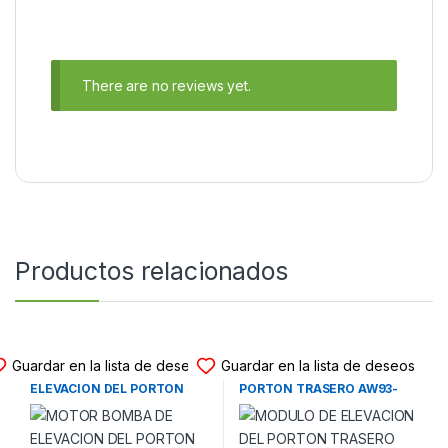
There are no reviews yet.
Productos relacionados
MODULO ELEVACION PORTON
MODULO ELEVACION PORTON
Guardar en la lista de deseos
Guardar en la lista de deseos
MOTOR BOMBA DE
MODULO DE ELEVACION DEL
ELEVACION DEL PORTON
PORTON TRASERO AW93-
TRASERO A2118000048
14B673-AH LAND ROVER –
MERCEDES BENZ CLASE E
JAGUAR XJ (X351) (2010-
STATION WAGON (W211)
2019)
(2007-2011)