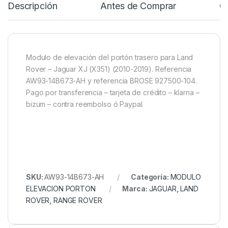
Descripción
Antes de Comprar
C
Modulo de elevación del portón trasero para Land
Rover – Jaguar XJ (X351) (2010-2019). Referencia
AW93-14B673-AH y referencia BROSE 927500-104.
Pago por transferencia – tarjeta de crédito – klarna –
bizum – contra reembolso ó Paypal.
SKU:
AW93-14B673-AH
Categoría:
MODULO
ELEVACION PORTON
Marca:
JAGUAR
,
LAND
ROVER
,
RANGE ROVER