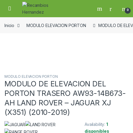
Skip to navigation
Skip to content
Open
0
Inicio
MODULO ELEVACION PORTON
MODULO DE ELEV
Guardar en la lista de deseos
MODULO ELEVACION PORTON
MODULO DE ELEVACION DEL
PORTON TRASERO AW93-14B673-
AH LAND ROVER – JAGUAR XJ
(X351) (2010-2019)
Availability:
1
disponibles