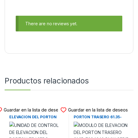
There are no reviews yet.
Productos relacionados
MODULO ELEVACION PORTON
MODULO ELEVACION PORTON
Guardar en la lista de deseos
Guardar en la lista de deseos
UNIDAD DE CONTROL DE
MODULO DE ELEVACION DEL
ELEVACION DEL PORTON
PORTON TRASERO 61.35-
TRASERO A1648204926
7394649 BMW SERIE 3 (F30-
MERCEDES BENZ ML (W164)
F31) – BMW SERIE 5 (F10-11) –
(2005-2015)
BMW SERIE 7 (F01-F02)
(2009-2019)