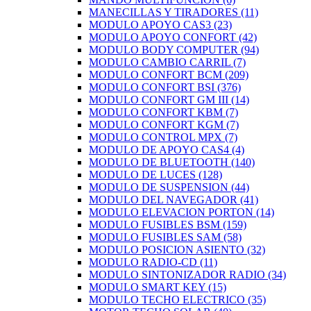
MANECILLAS Y TIRADORES
(11)
MODULO APOYO CAS3
(23)
MODULO APOYO CONFORT
(42)
MODULO BODY COMPUTER
(94)
MODULO CAMBIO CARRIL
(7)
MODULO CONFORT BCM
(209)
MODULO CONFORT BSI
(376)
MODULO CONFORT GM III
(14)
MODULO CONFORT KBM
(7)
MODULO CONFORT KGM
(7)
MODULO CONTROL MPX
(7)
MODULO DE APOYO CAS4
(4)
MODULO DE BLUETOOTH
(140)
MODULO DE LUCES
(128)
MODULO DE SUSPENSION
(44)
MODULO DEL NAVEGADOR
(41)
MODULO ELEVACION PORTON
(14)
MODULO FUSIBLES BSM
(159)
MODULO FUSIBLES SAM
(58)
MODULO POSICION ASIENTO
(32)
MODULO RADIO-CD
(11)
MODULO SINTONIZADOR RADIO
(34)
MODULO SMART KEY
(15)
MODULO TECHO ELECTRICO
(35)