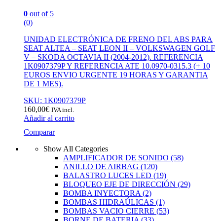
0
out of 5
(0)
UNIDAD ELECTRÓNICA DE FRENO DEL ABS PARA
SEAT ALTEA – SEAT LEON II – VOLKSWAGEN GOLF
V – SKODA OCTAVIA II (2004-2012). REFERENCIA
1K0907379P Y REFERENCIA ATE 10.0970-0315.3 (+ 10
EUROS ENVIO URGENTE 19 HORAS Y GARANTIA
DE 1 MES).
SKU: 1K0907379P
160,00
€
IVA incl.
Añadir al carrito
Comparar
Show All Categories
AMPLIFICADOR DE SONIDO
(58)
ANILLO DE AIRBAG
(120)
BALASTRO LUCES LED
(19)
BLOQUEO EJE DE DIRECCIÓN
(29)
BOMBA INYECTORA
(2)
BOMBAS HIDRAÚLICAS
(1)
BOMBAS VACIO CIERRE
(53)
BORNE DE BATERIA
(33)