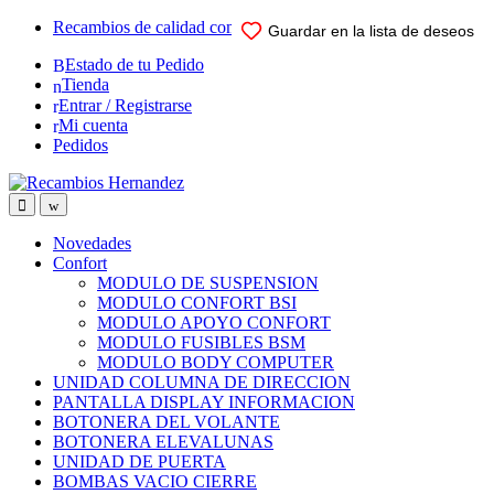
Skip
Skip
Recambios de calidad comprobada para su vehiculo
Guardar en la lista de deseos
Guardar en la lista de deseos
Guardar en la lista de deseos
Guardar en la lista de deseos
Guardar en la lista de deseos
to
to
Estado de tu Pedido
navigation
content
Tienda
Entrar / Registrarse
Mi cuenta
Pedidos
Open
Close
Novedades
Confort
MODULO DE SUSPENSION
MODULO CONFORT BSI
MODULO APOYO CONFORT
MODULO FUSIBLES BSM
MODULO BODY COMPUTER
UNIDAD COLUMNA DE DIRECCION
PANTALLA DISPLAY INFORMACION
BOTONERA DEL VOLANTE
BOTONERA ELEVALUNAS
UNIDAD DE PUERTA
BOMBAS VACIO CIERRE