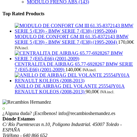
MODULO FRENO ABS
(143)
Top Rated Products
MODULO DE CONFORT GM III 61.35-8372143 BMW
SERIE 5 (E39) - BMW SERIE 7 (E38) (1995-2004)
170,00
€
IVA incl.
CENTRALITA DE AIRBAG 65.77-6928267 BMW SERIE
7 (E65-E66) (2001-2009)
140,00
€
IVA incl.
ANILLO DE AIRBAG DEL VOLANTE 25554JY01A
RENAULT KOLEOS (2008-2013)
90,00
€
IVA incl.
¿Alguna duda? ¡Escríbenos!
info@recambioshernandez.es
Dónde Estamos
C/ Río Puentesecas n.10, Poligono Industrial. 45007 Toledo -
ESPAÑA
Teléfono - 640 866 652