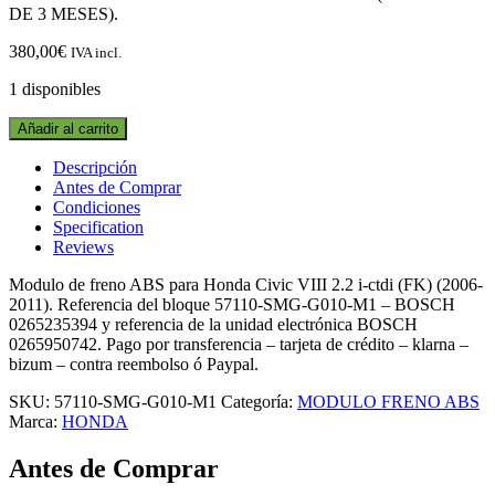
DE 3 MESES).
380,00
€
IVA incl.
1 disponibles
MODULO
Añadir al carrito
DE
FRENO
Descripción
ABS
Antes de Comprar
57110-
Condiciones
SMG-
Specification
G010-
Reviews
M1
HONDA
Modulo de freno ABS para Honda Civic VIII 2.2 i-ctdi (FK) (2006-
CIVIC
2011). Referencia del bloque 57110-SMG-G010-M1 – BOSCH
VIII
0265235394 y referencia de la unidad electrónica BOSCH
2.2
0265950742. Pago por transferencia – tarjeta de crédito – klarna –
i-
bizum – contra reembolso ó Paypal.
CTDI
SKU:
57110-SMG-G010-M1
Categoría:
MODULO FRENO ABS
(FK)
Marca:
HONDA
(2006-
2011)
Antes de Comprar
quantity