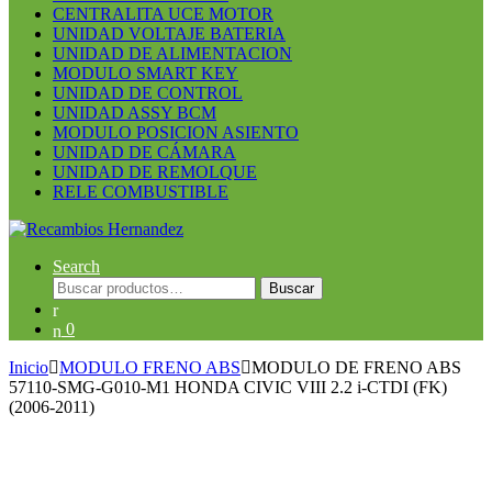
CENTRALITA UCE MOTOR
UNIDAD VOLTAJE BATERIA
UNIDAD DE ALIMENTACION
MODULO SMART KEY
UNIDAD DE CONTROL
UNIDAD ASSY BCM
MODULO POSICION ASIENTO
UNIDAD DE CÁMARA
UNIDAD DE REMOLQUE
RELE COMBUSTIBLE
Search
Buscar
Buscar
por:
0
Inicio
MODULO FRENO ABS
MODULO DE FRENO ABS
57110-SMG-G010-M1 HONDA CIVIC VIII 2.2 i-CTDI (FK)
(2006-2011)