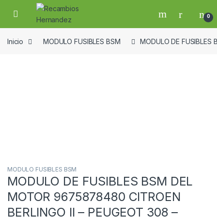
Skip to navigation
Skip to content
Open
0
Inicio
MODULO FUSIBLES BSM
MODULO DE FUSIBLES B
Guardar en la lista de deseos
MODULO FUSIBLES BSM
MODULO DE FUSIBLES BSM DEL
MOTOR 9675878480 CITROEN
BERLINGO II – PEUGEOT 308 –