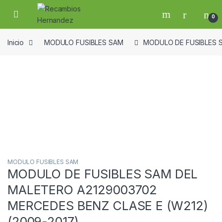
Skip to navigation
Skip to content
Open
0
Inicio
MODULO FUSIBLES SAM
MODULO DE FUSIBLES S
Guardar en la lista de deseos
MODULO FUSIBLES SAM
MODULO DE FUSIBLES SAM DEL
MALETERO A2129003702
MERCEDES BENZ CLASE E (W212)
(2009-2017)