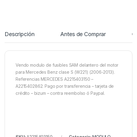
Descripción
Antes de Comprar
C
Vendo modulo de fusibles SAM delantero del motor
para Mercedes Benz clase S (W221) (2006-2013).
Referencias MERCEDES A2215403150 –
A2215402862. Pago por transferencia – tarjeta de
crédito – bizum – contra reembolso ó Paypal.
SKU:
A2215403150
Categoría:
MODULO