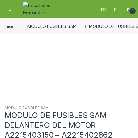
Skip to navigation
Skip to content
Open
0
Inicio
MODULO FUSIBLES SAM
MODULO DE FUSIBLES S
Guardar en la lista de deseos
MODULO FUSIBLES SAM
MODULO DE FUSIBLES SAM
DELANTERO DEL MOTOR
A2215403150 – A2215402862