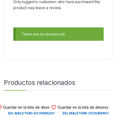
Only logged in customers who have purchased this
product may leave a review.
There are no reviews yet.
Productos relacionados
MODULO FUSIBLES SAM
MODULO FUSIBLES SAM
Guardar en la lista de deseos
Guardar en la lista de deseos
MODULO DE FUSIBLES SAM
MODULO DE FUSIBLES SAM
DEL MALETERO A2115455201
DEL MALETERO 0025459901
MERCEDES BENZ CLASE E
– HELLA 5DK008047-10