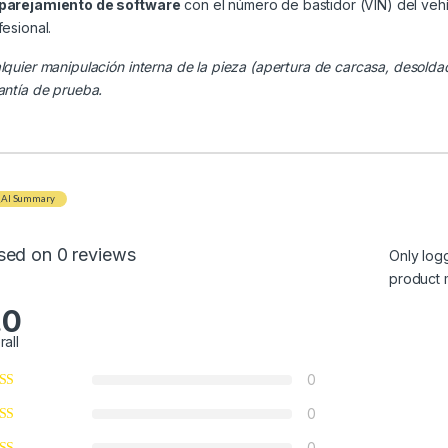
arejamiento de software
con el número de bastidor (VIN) del veh
fesional.
lquier manipulación interna de la pieza (apertura de carcasa, desolda
antía de prueba.
AI Summary
sed on 0 reviews
Only log
product 
.0
rall
0
0
0