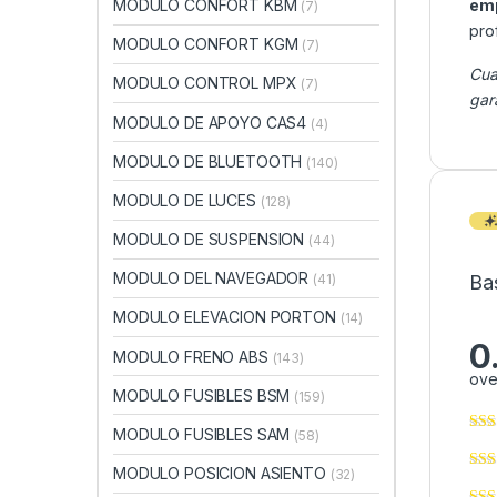
MODULO CONFORT KBM
emp
(7)
pro
MODULO CONFORT KGM
(7)
Cua
MODULO CONTROL MPX
(7)
gar
MODULO DE APOYO CAS4
(4)
MODULO DE BLUETOOTH
(140)
MODULO DE LUCES
(128)
MODULO DE SUSPENSION
(44)
MODULO DEL NAVEGADOR
Ba
(41)
MODULO ELEVACION PORTON
(14)
0
MODULO FRENO ABS
(143)
ove
MODULO FUSIBLES BSM
(159)
MODULO FUSIBLES SAM
(58)
MODULO POSICION ASIENTO
(32)