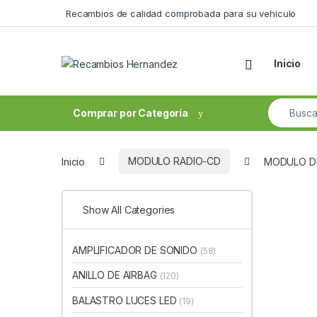
Skip to navigation
Skip to content
Recambios de calidad comprobada para su vehiculo
Open
Inicio
Search fo
Comprar por Categoría
Inicio
MODULO RADIO-CD
MODULO DE
Show All Categories
AMPLIFICADOR DE SONIDO
(58)
ANILLO DE AIRBAG
(120)
BALASTRO LUCES LED
(19)