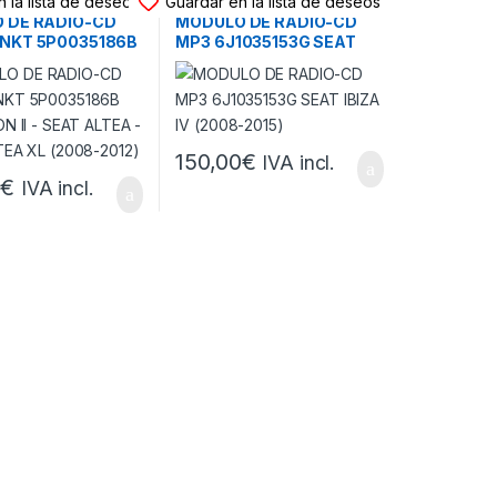
 la lista de deseos
Guardar en la lista de deseos
 DE RADIO-CD
MODULO DE RADIO-CD
NKT 5P0035186B
MP3 6J1035153G SEAT
ON II – SEAT
IBIZA IV (2008-2015)
 SEAT ALTEA XL
012)
150,00
€
IVA incl.
0
€
IVA incl.