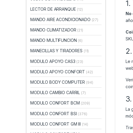
1.
LECTOR DE ARRANQUE
(12)
No 
MANDO AIRE ACONDICIONADO
(27)
año
MANDO CLIMATIZADOR
(21)
Coi
SKU
MANDO MULTIFUNCION
(6)
2.
MANECILLAS Y TIRADORES
(11)
MODULO APOYO CAS3
Le 
(23)
web
MODULO APOYO CONFORT
(42)
Ver
MODULO BODY COMPUTER
(94)
coi
MODULO CAMBIO CARRIL
(7)
3.
MODULO CONFORT BCM
(209)
La 
MODULO CONFORT BSI
(376)
mód
MODULO CONFORT GM III
(14)
Tra