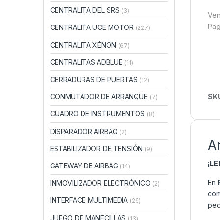
CENTRALITA DEL SRS
(3)
Ven
Pag
CENTRALITA UCE MOTOR
(227)
CENTRALITA XÉNON
(67)
CENTRALITAS ADBLUE
(11)
CERRADURAS DE PUERTAS
(12)
SK
CONMUTADOR DE ARRANQUE
(7)
CUADRO DE INSTRUMENTOS
(8)
DISPARADOR AIRBAG
(2)
A
ESTABILIZADOR DE TENSIÓN
(9)
¡L
GATEWAY DE AIRBAG
(14)
En
INMOVILIZADOR ELECTRÓNICO
(2)
com
INTERFACE MULTIMEDIA
(26)
ped
JUEGO DE MANECILLAS
(13)