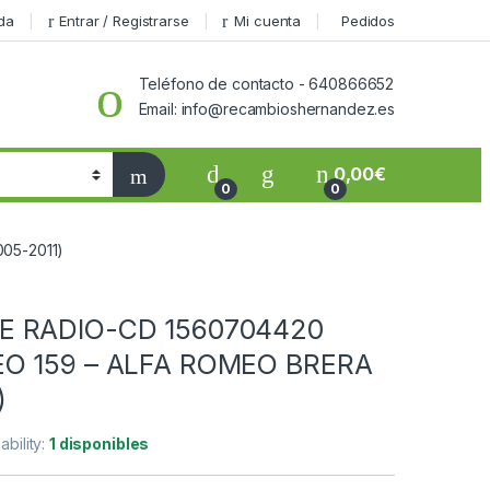
da
Entrar / Registrarse
Mi cuenta
Pedidos
Teléfono de contacto - 640866652
Email: info@recambioshernandez.es
0,00
€
0
0
05-2011)
 RADIO-CD 1560704420
O 159 – ALFA ROMEO BRERA
)
lability:
1 disponibles