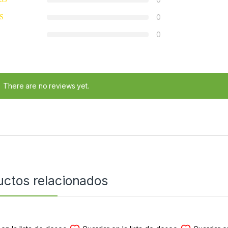
0
0
There are no reviews yet.
uctos relacionados
O RADIO-CD
MODULO RADIO-CD
MODULO 