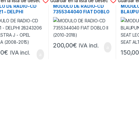
en la lista de deseos
Guardar en la lista de deseos
Guardar en
O DE RADIO-CD
MODULO DE RADIO-CD
MODULO
1 – DELPHI
7355344040 FIAT DOBLO
BLAUPU
206 OPEL ASTRA J
II (2010-2018)
SEAT LE
 INSIGNIA (2008-
ALTEA –
(2008-2
200,00
€
IVA incl.
00
€
150,0
IVA incl.